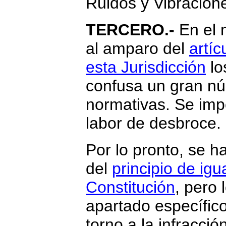
Ruidos y Vibracion
TERCERO.-
En el 
al amparo del
artíc
esta Jurisdicción
lo
confusa un gran nú
normativas. Se im
labor de desbroce.
Por lo pronto, se ha
del
principio de igu
Constitución
, pero 
apartado específic
torno a la infracció