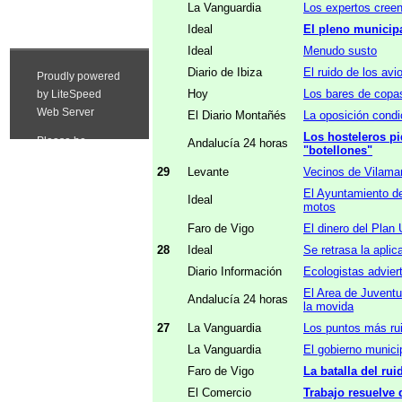
La Vanguardia
Los expertos creen 
Ideal
El pleno municipa
Ideal
Menudo susto
Diario de Ibiza
El ruido de los avi
Hoy
Los bares de copas
El Diario Montañés
La oposición condi
Los hosteleros pi
Andalucía 24 horas
"botellones"
29
Levante
Vecinos de Vilamar
El Ayuntamiento de
Ideal
motos
Faro de Vigo
El dinero del Plan 
28
Ideal
Se retrasa la apli
Diario Información
Ecologistas advier
El Area de Juventu
Andalucía 24 horas
la movida
27
La Vanguardia
Los puntos más rui
La Vanguardia
El gobierno municip
Faro de Vigo
La batalla del rui
El Comercio
Trabajo resuelve 