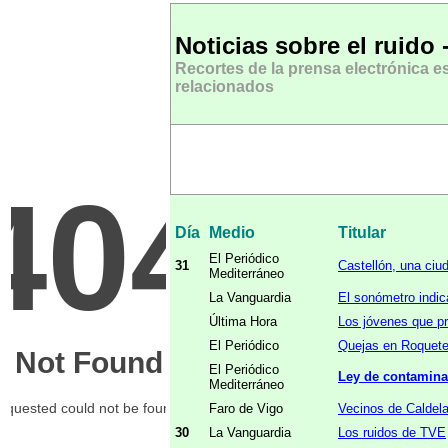
Noticias sobre el ruido 
Recortes de la prensa electrónica 
relacionados
Día
Medio
Titular
El Periódico
31
Castellón, una ciu
Mediterráneo
La Vanguardia
El sonómetro indi
Última Hora
Los jóvenes que pra
El Periódico
Quejas en Roquetes
El Periódico
Ley de contamina
Mediterráneo
Faro de Vigo
Vecinos de Caldela
30
La Vanguardia
Los ruidos de TVE