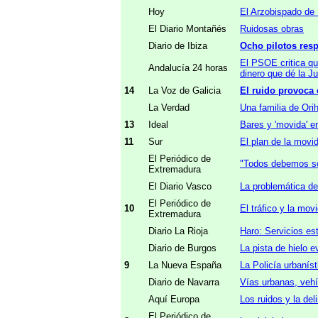
Hoy
El Arzobispado de 
El Diario Montañés
Ruidosas obras
Diario de Ibiza
Ocho pilotos resp
El PSOE critica qu
Andalucía 24 horas
dinero que dé la Ju
14
La Voz de Galicia
El ruido provoca 
La Verdad
Una familia de Ori
13
Ideal
Bares y 'movida' en
11
Sur
El plan de la movi
El Periódico de
"Todos debemos so
Extremadura
El Diario Vasco
La problemática de
El Periódico de
10
El tráfico y la mov
Extremadura
Diario La Rioja
Haro: Servicios es
Diario de Burgos
La pista de hielo e
9
La Nueva España
La Policía urbaníst
Diario de Navarra
Vías urbanas, vehí
Aquí Europa
Los ruidos y la de
El Periódico de