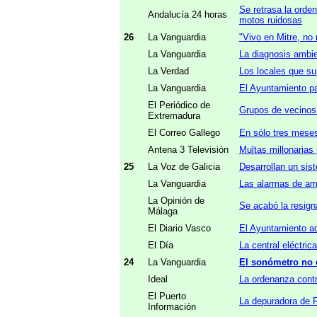
Se retrasa la orde
Andalucía 24 horas
motos ruidosas
26
La Vanguardia
"Vivo en Mitre, no
La Vanguardia
La diagnosis ambien
La Verdad
Los locales que su
La Vanguardia
El Ayuntamiento pa
El Periódico de
Grupos de vecinos c
Extremadura
El Correo Gallego
En sólo tres meses
Antena 3 Televisión
Multas millonarias
25
La Voz de Galicia
Desarrollan un sis
La Vanguardia
Las alarmas de amb
La Opinión de
Se acabó la resign
Málaga
El Diario Vasco
El Ayuntamiento ad
El Día
La central eléctri
24
La Vanguardia
El sonómetro no
Ideal
La ordenanza contr
El Puerto
La depuradora de F
Información