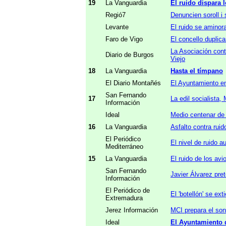
19
La Vanguardia
El ruido dispara 
Regió7
Denuncien soroll i
Levante
El ruido se aminor
Faro de Vigo
El concello duplica
La Asociación cont
Diario de Burgos
Viejo
18
La Vanguardia
Hasta el tímpano
El Diario Montañés
El Ayuntamiento en
San Fernando
17
La edil socialista,
Información
Ideal
Medio centenar de 
16
La Vanguardia
Asfalto contra ruid
El Periódico
El nivel de ruido a
Mediterráneo
15
La Vanguardia
El ruido de los avi
San Fernando
Javier Álvarez pre
Información
El Periódico de
El 'botellón' se e
Extremadura
Jerez Información
MCI prepara el sond
Ideal
El Ayuntamiento 