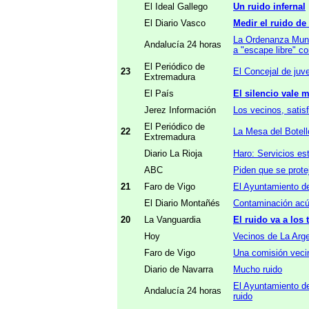
El Ideal Gallego
Un ruido infernal
El Diario Vasco
Medir el ruido d
La Ordenanza Munic
Andalucía 24 horas
a "escape libre" c
El Periódico de
23
El Concejal de juve
Extremadura
El País
El silencio vale 
Jerez Información
Los vecinos, satis
El Periódico de
22
La Mesa del Botel
Extremadura
Diario La Rioja
Haro: Servicios es
ABC
Piden que se prote
21
Faro de Vigo
El Ayuntamiento de
El Diario Montañés
Contaminación acú
20
La Vanguardia
El ruido va a los 
Hoy
Vecinos de La Arge
Faro de Vigo
Una comisión vecin
Diario de Navarra
Mucho ruido
El Ayuntamiento d
Andalucía 24 horas
ruido