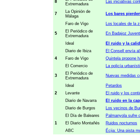
8
Las iniciativas con
Extremadura
La Opinión de
7
Los bares pierden
Málaga
Faro de Vigo
Los locales de la 
El Periódico de
5
En Badajoz Juventu
Extremadura
Ideal
El ruido y la cal
Diario de Ibiza
El Consell envía al
4
Faro de Vigo
Quintela propone ha
El Comercio
La policía urbaníst
El Periódico de
3
Nuevas medidas co
Extremadura
Ideal
Petardos
2
Levante
El ruido y los con
Diario de Navarra
El ruido en la ca
Diario de Burgos
Los vecinos de Bur
El Día de Baleares
Palmanyola sufre 
1
El Diario Montañés
Ruidos nocturnos
ABC
Écija: Una pista m