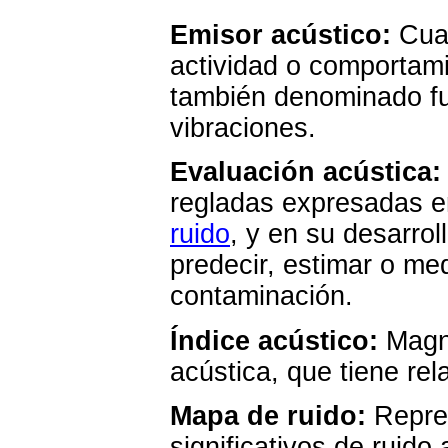
Emisor acústico:
Cual
actividad o comportam
también denominado fu
vibraciones.
Evaluación acústica:
regladas expresadas e
ruido
, y en su desarrol
predecir, estimar o med
contaminación.
Índice acústico:
Magni
acústica, que tiene rel
Mapa de ruido:
Repres
significativos de ruid