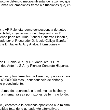
notorio deterioro medioambiental de la zona--, que
nuevas reclamaciones frente a situaciones que, en
l de la AP Palencia, como consecuencia de autos
ntidad; cuyo recurso fue interpuesto por D.
iendo parte recurrida Pioneer Concrete Hispania,
ado por el Procurador D. Isacio Calleja García;
rte D. Javier A. A. y Aridos, Hormigones y
 de D. Pablo M. S. y D.ª María Jesús L. M.,
idos Antolín, S.A., y Pioneer Concrete Hispania,
s hechos y fundamentos de Derecho, que se dictara
e 40.000.000 ptas., consecuencia de daños y
te procedimiento.
la demanda, oponiendo a la misma los hechos y
 la misma, ya sea por razones de forma o fondo,
S.A., contestó a la demanda oponiendo a la misma
idad total de lo actuado y/o alternativa o