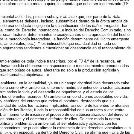
gra un claro perjuicio moral a quien lo soporta que debe ser indemnizado (TS
Ambiental aducidas, precisa subrayar
ab initio
que, por parte de la Sala
 elementales deberes, incluso, subsumibles dentro de la órbita amplia de
ón de esa conducta negligente la cuantificación de los daños irrogados, han
al como del Derecho Internacional, e incluso del Derecho Comunitario, sino
ca, sean factores determinantes o coadyuvantes en la apreciación del hecho
de la metodología integradora, la función determinante del ilícito emergente
, ambientales, etc.). Y es indiscutible que esa dualidad en toda su
en argumentos tendentes a cuestionar su observancia en el razonamiento de
ientales de toda índole transcritas, por el FJ 4.º de la recurrida, en
 que hayan podido obtenerse en inspecciones o reconocimientos preordenadas
 que son objeto de autos, afectante no sólo a la producción agrícola y
edad somática objetivada...».
io ambiente, en la actualidad, ya en un campo doctrinal bien decantado cabe
toria como «Por ambiente, entorno o medio, se entiende la sistematización
rminados la vida y el desarrollo de organismos y el estado de los
re los diferentes recursos. Un ambiente en condiciones aceptables de vida,
s y estéticas del entorno que rodea al hombre», destacando que su
daridad de todos los factores implicados, así como de los entes territoriales
ción de los ilícitos, funda la responsabilidad de sus autores y encuentra
, al momento de iniciarse el proceso de constitucionalización del derecho
os naturales y el derecho a disfrutar de ellos. De este modo la norma
 política y problemática ambiental, al ser elaborada y aplicada con los
y económicos, se puede afirmar la existencia de los derechos vinculados a la
l...» y, en especial, ya dentro del Derecho Civil, se afirma que «Una de las