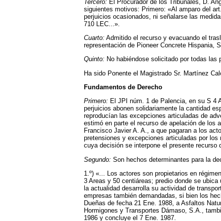
Tercero:
El Procurador de los Tribunales, D. An
siguientes motivos: Primero: «Al amparo del art
perjuicios ocasionados, ni señalarse las medida
710 LEC...».
Cuarto:
Admitido el recurso y evacuando el trasl
representación de Pioneer Concrete Hispania, S.
Quinto:
No habiéndose solicitado por todas las p
Ha sido Ponente el Magistrado Sr. Martínez Cal
Fundamentos de Derecho
Primero:
El JPI núm. 1 de Palencia, en su S 4 
perjuicios abonen solidariamente la cantidad e
reproducían las excepciones articuladas de adv
estimó en parte el recurso de apelación de los 
Francisco Javier A. A., a que pagaran a los ac
pretensiones y excepciones articuladas por los m
cuya decisión se interpone el presente recurso 
Segundo:
Son hechos determinantes para la decis
1.º) «... Los actores son propietarios en régime
3 Areas y 50 centiáreas; predio donde se ubica 
la actualidad desarrolla su actividad de transpor
empresas también demandadas, si bien los hech
Dueñas de fecha 21 Ene. 1988, a Asfaltos Natura
Hormigones y Transportes Dámaso, S.A., también 
1986 y concluye el 7 Ene. 1987.