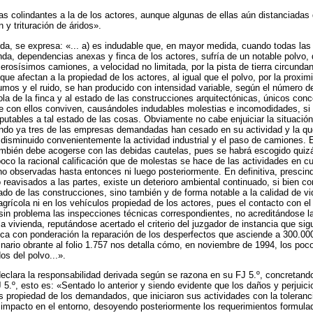
as colindantes a la de los actores, aunque algunas de ellas aún distanciadas 
n y trituración de áridos».
urrida, se expresa: «... a) es indudable que, en mayor medida, cuando todas 
nda, dependencias anexas y finca de los actores, sufría de un notable polvo,
rosísimos camiones, a velocidad no limitada, por la pista de tierra circundan
 que afectan a la propiedad de los actores, al igual que el polvo, por la proxi
mos y el ruido, se han producido con intensidad variable, según el número de
ola de la finca y al estado de las construcciones arquitectónicas, únicos c
que con ellos conviven, causándoles indudables molestias e incomodidades, si
putables a tal estado de las cosas. Obviamente no cabe enjuiciar la situació
o ya tres de las empresas demandadas han cesado en su actividad y la que r
disminuido convenientemente la actividad industrial y el paso de camiones. E
 también debe acogerse con las debidas cautelas, pues se habrá escogido quizá
oco la racional calificación que de molestas se hace de las actividades en cu
 no observadas hasta entonces ni luego posteriormente. En definitiva, presci
eavisados a las partes, existe un deterioro ambiental continuado, si bien con
tado de las construcciones, sino también y de forma notable a la calidad de 
grícola ni en los vehículos propiedad de los actores, pues el contacto con e
n problema las inspecciones técnicas correspondientes, no acreditándose la p
a vivienda, reputándose acertado el criterio del juzgador de instancia que sigu
ica con ponderación la reparación de los desperfectos que asciende a 300.000 p
rinario obrante al folio 1.757 nos detalla cómo, en noviembre de 1994, los p
os del polvo...».
eclara la responsabilidad derivada según se razona en su FJ 5.º, concretand
J 5.º, esto es: «Sentado lo anterior y siendo evidente que los daños y perjuic
as propiedad de los demandados, que iniciaron sus actividades con la toleranci
impacto en el entorno, desoyendo posteriormente los requerimientos formulados