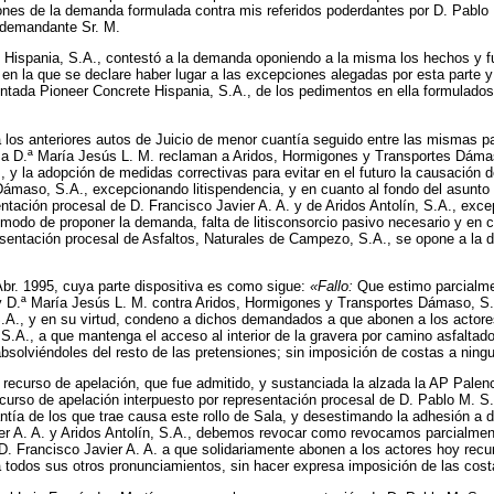
ones de la demanda formulada contra mis referidos poderdantes por D. Pablo
l demandante Sr. M.
e Hispania, S.A., contestó a la demanda oponiendo a la misma los hechos y
 en la que se declare haber lugar a las excepciones alegadas por esta parte 
sentada Pioneer Concrete Hispania, S.A., de los pedimentos en ella formulad
 los anteriores autos de Juicio de menor cuantía seguido entre las mismas p
a D.ª María Jesús L. M. reclaman a Aridos, Hormigones y Transportes Dámaso,
, y la adopción de medidas correctivas para evitar en el futuro la causaci
ámaso, S.A., excepcionando litispendencia, y en cuanto al fondo del asunto
ción procesal de D. Francisco Javier A. A. y de Aridos Antolín, S.A., excepc
l modo de proponer la demanda, falta de litisconsorcio pasivo necesario y en
resentación procesal de Asfaltos, Naturales de Campezo, S.A., se opone a la
Abr. 1995, cuya parte dispositiva es como sigue:
«Fallo:
Que estimo parcialme
 D.ª María Jesús L. M. contra Aridos, Hormigones y Transportes Dámaso, S.A.,
A., y en su virtud, condeno a dichos demandados a que abonen a los actores 
, S.A., a que mantenga el acceso al interior de la gravera por camino asfalt
absolviéndoles del resto de las pretensiones; sin imposición de costas a ning
recurso de apelación, que fue admitido, y sustanciada la alzada la AP Palenci
rso de apelación interpuesto por representación procesal de D. Pablo M. S. y
ntía de los que trae causa este rollo de Sala, y desestimando la adhesión a d
r A. A. y Aridos Antolín, S.A., debemos revocar como revocamos parcialmente
 D. Francisco Javier A. A. a que solidariamente abonen a los actores hoy rec
a todos sus otros pronunciamientos, sin hacer expresa imposición de las co