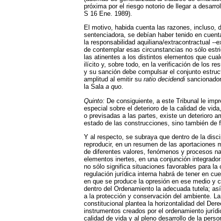
próxima por el riesgo notorio de llegar a desarro
S 16 Ene. 1989).
El motivo, habida cuenta las razones, incluso, 
sentenciadora, se debían haber tenido en cuenta
la responsabilidad aquiliana/extracontractual --
de contemplar esas circunstancias no sólo estr
las atinentes a los distintos elementos que cua
ilícito y, sobre todo, en la verificación de los
y su sanción debe compulsar el conjunto estruct
amplitud al emitir su
ratio decidendi
sancionadora
la Sala
a quo
.
Quinto:
De consiguiente, a este Tribunal le impr
especial sobre el deterioro de la calidad de vi
o previsadas a las partes, existe un deterioro a
estado de las construcciones, sino también de 
Y al respecto, se subraya que dentro de la disci
reproducir, en un resumen de las aportaciones 
de diferentes valores, fenómenos y procesos nat
elementos inertes, en una conjunción integrador
no sólo significa situaciones favorables para l
regulación jurídica interna habrá de tener en cu
en que se produce la opresión en ese medio y cuy
dentro del Ordenamiento la adecuada tutela; así
a la protección y conservación del ambiente. L
constitucional plantea la horizontalidad del Dere
instrumentos creados por el ordenamiento jurídic
calidad de vida y al pleno desarrollo de la pers