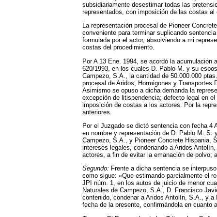
subsidiariamente desestimar todas las pretensi
representados, con imposición de las costas a
La representación procesal de Pioneer Concret
conveniente para terminar suplicando sentencia
formulada por el actor, absolviendo a mi repre
costas del procedimiento.
Por A 13 Ene. 1994, se acordó la acumulación a
620/1993, en los cuales D. Pablo M. y su espos
Campezo, S.A., la cantidad de 50.000.000 ptas.
procesal de Aridos, Hormigones y Transportes D
Asimismo se opuso a dicha demanda la representa
excepción de litispendencia; defecto legal en e
imposición de costas a los actores. Por la rep
anteriores.
Por el Juzgado se dictó sentencia con fecha 4 
en nombre y representación de D. Pablo M. S. y
Campezo, S.A., y Pioneer Concrete Hispania, S.
intereses legales, condenando a Aridos Antolín
actores, a fin de evitar la emanación de polvo; 
Segundo:
Frente a dicha sentencia se interpuso 
como sigue: «Que estimando parcialmente el recu
JPI núm. 1, en los autos de juicio de menor cua
Naturales de Campezo, S.A., D. Francisco Javie
contenido, condenar a Aridos Antolín, S.A., y a
fecha de la presente, confirmándola en cuanto 