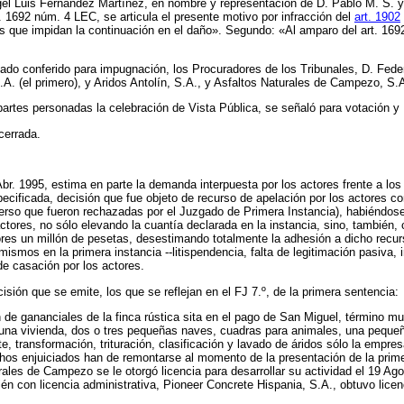
gel Luis Fernández Martínez, en nombre y representación de D. Pablo M. S. y
. 1692 núm. 4 LEC, se articula el presente motivo por infracción del
art. 1902
s que impidan la continuación en el daño». Segundo: «Al amparo del art. 1692 
ado conferido para impugnación, los Procuradores de los Tribunales, D. Fede
A. (el primero), y Aridos Antolín, S.A., y Asfaltos Naturales de Campezo, S
artes personadas la celebración de Vista Pública, se señaló para votación y F
cerrada.
Abr. 1995, estima en parte la demanda interpuesta por los actores frente a 
specificada, decisión que fue objeto de recurso de apelación por los actores
erso que fueron rechazadas por el Juzgado de Primera Instancia), habiéndose
actores, no sólo elevando la cuantía declarada en la instancia, sino, tambié
tores un millón de pesetas, desestimando totalmente la adhesión a dicho rec
ismos en la primera instancia --litispendencia, falta de legitimación pasiva, i
de casación por los actores.
ión que se emite, los que se reflejan en el FJ 7.º, de la primera sentencia:
n de gananciales de la finca rústica sita en el pago de San Miguel, término mu
una vivienda, dos o tres pequeñas naves, cuadras para animales, una pequeña h
te, transformación, trituración, clasificación y lavado de áridos sólo la empre
os enjuiciados han de remontarse al momento de la presentación de la prime
les de Campezo se le otorgó licencia para desarrollar su actividad el 19 Ago. 
con licencia administrativa, Pioneer Concrete Hispania, S.A., obtuvo licenci