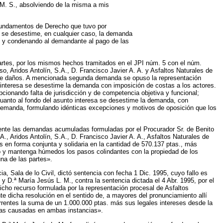
 M. S., absolviendo de la misma a mis
 fundamentos de Derecho que tuvo por
y se desestime, en cualquier caso, la demanda
os y condenando al demandante al pago de las
artes, por los mismos hechos tramitados en el JPI núm. 5 con el núm.
 Aridos Antolín, S.A., D. Francisco Javier A. A. y Asfaltos Naturales de
ón de daños. A mencionada segunda demanda se opuso la representación
 interesa se desestime la demanda con imposición de costas a los actores.
ionando falta de jurisdicción y de competencia objetiva y funcional;
 cuanto al fondo del asunto interesa se desestime la demanda, con
 demanda, formulando idénticas excepciones y motivos de oposición que los
nte las demandas acumuladas formuladas por el Procurador Sr. de Benito
 Aridos Antolín, S.A., D. Francisco Javier A. A., Asfaltos Naturales de
en forma conjunta y solidaria en la cantidad de 570.137 ptas., más
ado y mantenga húmedos los pasos colindantes con la propiedad de los
una de las partes».
a, Sala de lo Civil, dictó sentencia con fecha 1 Dic. 1995, cuyo fallo es
 D.ª María Jesús L. M., contra la sentencia dictada el 4 Abr. 1995, por el
icho recurso formulada por la representación procesal de Asfaltos
 dicha resolución en el sentido de, a mayores del pronunciamiento allí
urrentes la suma de un 1.000.000 ptas. más sus legales intereses desde la
stas causadas en ambas instancias».