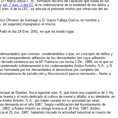
 D.ª María Jesús L. M., formalizó recurso de casación que funda en los
y
art. 7 núm. 2 del CC
al no indemnizarse de la totalidad de los daños y
núm. 4 de la LEC, se articula el presente motivo por infracción del art.
rico Olivares de Santiago y D. Isacio Calleja García, en nombre y
.A. (el segundo) impugnaron el mismo.
allo el día 18 Ene. 2001, en que ha tenido lugar.
los demandados que constan, condenándolos a que, en concepto de daños y
 con la correspondiente adhesión de los demandados (en cuya adhesión
 dictado sentencia por la AP Palencia con fecha 1 Dic. 1995, en la que se
n, condenando solidariamente a los codemandados Aridos Antolín, S.A., y D.
urso formulada por los demandados al desestimar por completo las
ncompetencia de jurisdicción y litisconsorcio pasivo necesario--, frente a
nicipal de Dueñas, finca registral núm. A, que tiene una superficie de 1 Ha,
uerta y el resto dedicado al cultivo de cereal y alfalfa; a su alrededor, en
sa Aridos Antolín, S.A., por haber cesado en su actividad las otras
ra demanda en el año 1987. Según certificación del Ayuntamiento de
1983; a Aridos Antolín se otorgó licencia el 16 Feb. 1987; Aridos,
a el 25 Jun. 1987, habiendo iniciado la actividad Industrial en marzo de