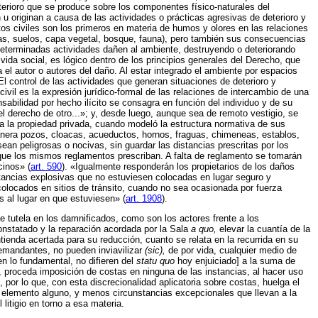
terioro que se produce sobre los componentes físico-naturales del
u originan a causa de las actividades o prácticas agresivas de deterioro y
os civiles son los primeros en materia de humos y olores en las relaciones
as, suelos, capa vegetal, bosque, fauna), pero también sus consecuencias
determinadas actividades dañen al ambiente, destruyendo o deteriorando
da social, es lógico dentro de los principios generales del Derecho, que
a el autor o autores del daño. Al estar integrado el ambiente por espacios
El control de las actividades que generan situaciones de deterioro y
vil es la expresión jurídico-formal de las relaciones de intercambio de una
abilidad por hecho ilícito se consagra en función del individuo y de su
 derecho de otro...»; y, desde luego, aunque sea de remoto vestigio, se
 a la propiedad privada, cuando modeló la estructura normativa de sus
ianera pozos, cloacas, acueductos, hornos, fraguas, chimeneas, establos,
an peligrosas o nocivas, sin guardar las distancias prescritas por los
s que los mismos reglamentos prescriban. A falta de reglamento se tomarán
cinos» (
art. 590
). «Igualmente responderán los propietarios de los daños
stancias explosivas que no estuviesen colocadas en lugar seguro y
colocados en sitios de tránsito, cuando no sea ocasionada por fuerza
 al lugar en que estuviesen» (
art. 1908
).
e tutela en los damnificados, como son los actores frente a los
onstatado y la reparación acordada por la Sala
a quo,
elevar la cuantía de la
tienda acertada para su reducción, cuanto se relata en la recurrida en su
demandantes, no pueden inviavilizar
(sic),
de por vida, cualquier medio de
n lo fundamental, no difieren del
statu quo
hoy enjuiciado] a la suma de
, proceda imposición de costas en ninguna de las instancias, al hacer uso
, por lo que, con esta discrecionalidad aplicatoria sobre costas, huelga el
ir elemento alguno, y menos circunstancias excepcionales que llevan a la
litigio en torno a esa materia.