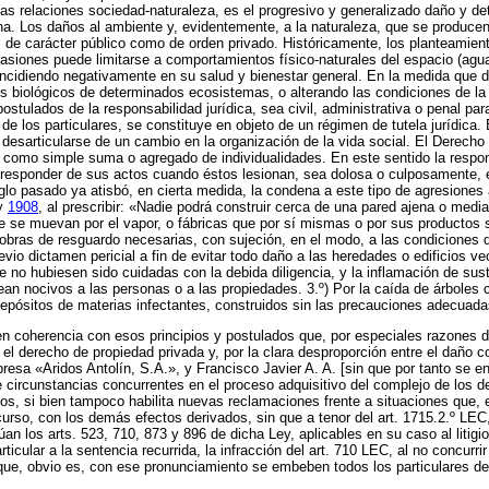
las relaciones sociedad-naturaleza, es el progresivo y generalizado daño y de
. Los daños al ambiente y, evidentemente, a la naturaleza, que se producen 
 de carácter público como de orden privado. Históricamente, los planteamient
asiones puede limitarse a comportamientos físico-naturales del espacio (agu
 incidiendo negativamente en su salud y bienestar general. En la medida que 
biológicos de determinados ecosistemas, o alterando las condiciones de la vi
ostulados de la responsabilidad jurídica, sea civil, administrativa o penal par
e los particulares, se constituye en objeto de un régimen de tutela jurídica. 
articularse de un cambio en la organización de la vida social. El Derecho ci
 como simple suma o agregado de individualidades. En este sentido la respons
esponder de sus actos cuando éstos lesionan, sea dolosa o culposamente, el
iglo pasado ya atisbó, en cierta medida, la condena a este tipo de agresiones
y
1908
, al prescribir: «Nadie podrá construir cerca de una pared ajena o med
e se muevan por el vapor, o fábricas que por sí mismas o por sus productos se
s obras de resguardo necesarias, con sujeción, en el modo, a las condicione
io dictamen pericial a fin de evitar todo daño a las heredades o edificios ve
e no hubiesen sido cuidadas con la debida diligencia, y la inflamación de su
n nocivos a las personas o a las propiedades. 3.º) Por la caída de árboles 
epósitos de materias infectantes, construidos sin las precauciones adecuadas
en coherencia con esos principios y postulados que, por especiales razones d
 derecho de propiedad privada y, por la clara desproporción entre el daño c
sa «Aridos Antolín, S.A.», y Francisco Javier A. A. [sin que por tanto se en
de circunstancias concurrentes en el proceso adquisitivo del complejo de los 
os, si bien tampoco habilita nuevas reclamaciones frente a situaciones que, e
urso, con los demás efectos derivados, sin que a tenor del art. 1715.2.º LEC
an los arts. 523, 710, 873 y 896 de dicha Ley, aplicables en su caso al litigio
cular a la sentencia recurrida, la infracción del art. 710 LEC, al no concurr
que, obvio es, con ese pronunciamiento se embeben todos los particulares del 