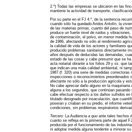
2.º) Todas las empresas se ubicaron en las finc
mantiene la actividad de transporte, clasificació
Por su parte en el FJ 4.º, de la sentencia rec
cuando sólo ha quedado Aridos Antolín, la vivie
de las materias primas, cuanto del paso de nume
produce un fuerte nivel de ruidos y vibraciones,
de contaminación, el polvo, en menor medida hu
de 1986, afectando no sólo al rendimiento agríc
la calidad de vida de los actores y familiares 
producido problemas sanitarios directamente im
años después de deducidas las demandas, cuand
estado de las cosas y cabe presumir que se ha 
acta notarial obrante a los folios 29 y ss. que
que indican una mala calidad ambiental, ni tamp
1987 (f. 320) una serie de medidas correctoras
inspecciones o reconocimientos preordenados o r
afectante no sólo a la producción agrícola y es
No cabe apreciar daño alguno en la maquinaria a
alguna a los segundos, que continúan pasando si
cabe efectuar respecto a los daños sufridos en l
titulado designado por insaculación, que cuantif
poseían y criaban en su predio, el informe vete
condiciones, sin problemas respiratorios derivad
Tercero:
La Audiencia
a quo
ante tales hechos d
cuanto se refleja en la primera parte de aquel F
producida por el funcionamiento de las industri
ni adoptar medida alguna tendente a minorar su 