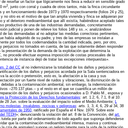
 de reseñar un factor que lógicamente nos lleva a reducir en sensible grado
2
50 m
, junto con corral y cuadra de otros tantos, más la finca circundante
as y en funcionamiento desde 1973 y 1970 respectivamente (folios 24 y 25),
e y no otro es el motivo de que tan amplia vivienda y finca se adquieran por
no y el deterioro medioambiental que allí existía, habiéndose aceptado tales
ceso productivo de una de las industrias demandadas, concretamente
ión judicial y ponen de relieve los folios 148 y ss..»; analizándose
ad de las demandadas al no adoptar las medidas correctoras pertinentes,
que había adquirido de su padre, y tres de las empresas se instalan
a
mente por todos los codemandados la cantidad indicada, pero, por otro,
 y perjuicios no tomados en cuenta, de las que solamente deben responder
s la presentación de la demanda de la explotación que determina la
LEC, no procede efectuar expresa imposición de costas procesales de la
ntencia de instancia dejó de tratar las excepciones interpuestas».
núm. 2 del CC
al no indemnizarse la totalidad de los daños y perjuicios
tificación de los daños y perjuicios acordada por la Sala sentenciadora en
va la acción o pretensión, esto es, la afectación a la casa y sus
tación por un fuerte nivel de ruidos y vibraciones, la disminución de la
as debidas a la contaminación ambiental, sin embargo, la indemnización
ivos --270.137 ptas.-- y el resto en el que se cuantifica un millón de
 reparación de los daños y perjuicios ocasionados a D. Pablo M., esposa y
re la Protección de los Derechos fundamentales
: art. 1.2, 6, 7.1, 8 al 10.
6 de 28 Jun. sobre la evaluación del impacto sobre el Medio Ambiente;
L
omo molestas, insalubres, nocivas y peligrosas
: arts. 1, 3, 4, 6, 29 al 34, 38
damentales de 1950
, ratificado por España el 4 Nov. 1979. Sobre este
a del TEDH
»; denunciando la violación del art. 8 de la Convención, del
art.
la tutela por parte del ordenamiento de todo aquello que suponga defenderse
olvidar que la contaminación medioambiental intensa, masiva y continua
la cría de animales) supone un peligro latente para la vida de la población