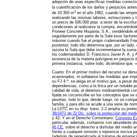
adopción de unas específicas medidas correctora
la cuantificación de los daños y perjuicios ante
2
de 10.350 m
en el año 1982, cuando las empres
realizando las mismas labores, extracciones y 
un precio de 500.000 ptas. a tenor de la escritu
condiciones al realizarse la compra, encontrán
Pioneer Concrete Hispania, S.A., vendiéndole el 
seguidamente por parte de la Sala esos factores
máxime cuando fue el propio codemandado Francis
posteriori
, todo ello determina que, por un lado
razona la Sala que debe incrementarse la suma 
los codemandados D. Francisco Javier A. A. y Ar
existencia de la materia pulvígena en perjuicio
primera instancia, sobre todo, diciéndose que, 
Cuarto:
En el primer motivo del recurso se denun
ocasionados, ni señalarse las medidas que impid
su FJ 4.º; se alega en el motivo que, a pesar d
dependencias, como a la finca por un notable po
calidad de vida, el deterioro medioambiental co
fijada se circunscribe en los conceptos que se as
pesetas, todo lo que, desde luego, no se compar
familia, y para ello se acude a una serie de nor
La LOTC en su disp. trans. 2.2 amplía su protec
38/1972 de 22 Dic. sobre la protección del med
y 42; Y en el Derecho Comunitario:
Convenio Eu
particular, además, contamos con abundante doc
45 CE
, sobre el derecho a disfrutar del medio 
frente a cualquier omisión o injerencia nociva 
(además de generalizada al tratarse de emanacion