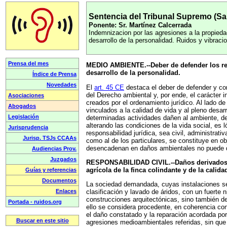
Sentencia del Tribunal Supremo (Sala
Ponente: Sr. Martínez Calcerrada
Indemnizacion por las agresiones a la propieda
desarrollo de la personalidad. Ruidos y vibrac
MEDIO AMBIENTE.--Deber de defender los recu
desarrollo de la personalidad.
El
art. 45 CE
destaca el deber de defender y cons
del Derecho ambiental y, por ende, el carácter in
creados por el ordenamiento jurídico. Al lado de
vinculados a la calidad de vida y al pleno desa
determinadas actividades dañen al ambiente, d
alterando las condiciones de la vida social, es 
responsabilidad jurídica, sea civil, administrat
como al de los particulares, se constituye en ob
desencadenan en daños ambientales no puede des
RESPONSABILIDAD CIVIL.--Daños derivados de 
agrícola de la finca colindante y de la calid
La sociedad demandada, cuyas instalaciones se u
clasificación y lavado de áridos, con un fuerte 
construcciones arquitectónicas, sino también d
ello se considera procedente, en coherencia con 
el daño constatado y la reparación acordada po
agresiones medioambientales referidas, sin que