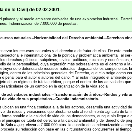
 de lo Civil) de 02.02.2001.
d privada y al medio ambiente derivadas de una explotacion industrial. Derech
iones. Indemnización de 7.000.000 de pesetas.
rsos naturales.--Horizontalidad del Derecho ambiental.--Derechos vincu
ervar los recursos naturales y el derecho a disfrutar de ellos. De este modo 
tersectorial e interinstitucional de la política y problemática ambiental, al se
 los derechos públicos, subjetivos, civiles, políticos, sociales y económicos,
rrollo de la personalidad, cuya expresión más sobresaliente es el derecho a la
estruyendo o deteriorando recursos naturales, degradando los componentes b
lógico, dentro de los principios generales del Derecho, que ello traiga como c
iva o penal para el autor o autores del daño. Y al estar integrado el ambiente 
jeto de un régimen de tutela jurídica, porque el control de las actividades que
articularse de un cambio en la organización de la vida social.
actividades industriales.--Transformación de áridos.--Ruidos y vibrac
ad de vida de sus propietarios.--Cuantía indemnizatoria.
bican en una finca contigua a la de los actores, desarrolla una actividad de t
nivel de ruidos y vibraciones que afecta no sólo al rendimiento agrícola de la 
e forma notable a la calidad de vida de los demandantes, aunque sin llegar a
el principio de tutela del derecho a la calidad ambiental y del derecho de pro
r la Sala
a quo,
elevar a 7.000.000 ptas. la cuantía de la indemnización a car
 proceda su reducción con base en las circunstancias concurrentes al tiempo