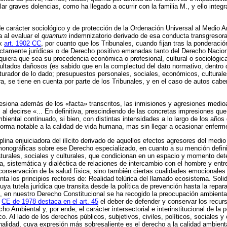
llar graves dolencias, como ha llegado a ocurrir con la familia M., y ello inte
de carácter sociológico y de protección de la Ordenación Universal al Medio 
 al evaluar el
quantum
indemnizatorio derivado de esa conducta transgresora,
ex
art. 1902 CC
, por cuanto que los Tribunales, cuando fijan tras la ponderaci
ictamente jurídicas o de Derecho positivo emanadas tanto del Derecho Nacion
lquiera que sea su procedencia económica o profesional, cultural o sociológi
 resultados dañosos (es sabido que en la complectud del dato normativo, dentro 
urador de lo dado; presupuestos personales, sociales, económicos, culturales
, se tiene en cuenta por parte de los Tribunales, y en el caso de autos cab
esiona además de los «facta» transcritos, las inmisiones y agresiones medioamb
da, al decirse «... En definitiva, prescindiendo de las concretas impresiones
mbiental continuado, si bien, con distintas intensidades a lo largo de los años
forma notable a la calidad de vida humana, mas sin llegar a ocasionar enferm
plina enjuiciadora del ilícito derivado de aquellos efectos agresores del med
monográficas sobre ese Derecho especializado, en cuanto a su mención defini
urales, sociales y culturales, que condicionan en un espacio y momento dete
a, sistemática y dialéctica de relaciones de intercambio con el hombre y ent
a conservación de la salud física, sino también ciertas cualidades emocionale
enta los principios rectores de: Realidad telúrica del llamado ecosistema. Soli
a tutela jurídica que transita desde la política de prevención hasta la repara
, en nuestro Derecho Constitucional se ha recogido la preocupación ambiental
a
CE de 1978 destaca en el art. 45
el deber de defender y conservar los recurs
cho Ambiental y, por ende, el carácter intersectorial e interinstitucional de la
o. Al lado de los derechos públicos, subjetivos, civiles, políticos, sociales 
onalidad, cuya expresión más sobresaliente es el derecho a la calidad ambienta