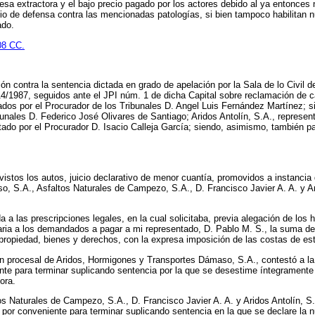
esa extractora y el bajo precio pagado por los actores debido al ya entonces 
dio de defensa contra las mencionadas patologías, si bien tampoco habilitan 
ado.
08 CC.
ción contra la sentencia dictada en grado de apelación por la Sala de lo Civi
4/1987, seguidos ante el JPI núm. 1 de dicha Capital sobre reclamación de ca
dos por el Procurador de los Tribunales D. Angel Luis Fernández Martínez; s
bunales D. Federico José Olivares de Santiago; Aridos Antolín, S.A., represent
do por el Procurador D. Isacio Calleja García; siendo, asimismo, también pa
istos los autos, juicio declarativo de menor cuantía, promovidos a instancia
, S.A., Asfaltos Naturales de Campezo, S.A., D. Francisco Javier A. A. y Ar
a a las prescripciones legales, en la cual solicitaba, previa alegación de lo
aria a los demandados a pagar a mi representado, D. Pablo M. S., la suma d
 propiedad, bienes y derechos, con la expresa imposición de las costas de es
ión procesal de Aridos, Hormigones y Transportes Dámaso, S.A., contestó a 
te para terminar suplicando sentencia por la que se desestime íntegramente
ora.
os Naturales de Campezo, S.A., D. Francisco Javier A. A. y Aridos Antolín, 
r conveniente para terminar suplicando sentencia en la que se declare la nul