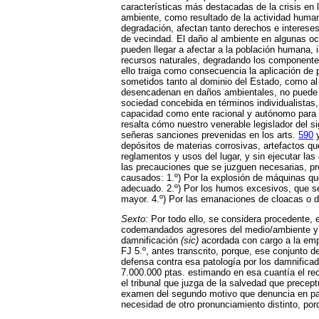
características más destacadas de la crisis en 
ambiente, como resultado de la actividad humana
degradación, afectan tanto derechos e intereses
de vecindad. El daño al ambiente en algunas oc
pueden llegar a afectar a la población humana,
recursos naturales, degradando los componentes 
ello traiga como consecuencia la aplicación de p
sometidos tanto al dominio del Estado, como al d
desencadenan en daños ambientales, no puede des
sociedad concebida en términos individualistas,
capacidad como ente racional y autónomo para r
resalta cómo nuestro venerable legislador del s
señeras sanciones prevenidas en los arts.
590
depósitos de materias corrosivas, artefactos qu
reglamentos y usos del lugar, y sin ejecutar la
las precauciones que se juzguen necesarias, prev
causados: 1.º) Por la explosión de máquinas qu
adecuado. 2.º) Por los humos excesivos, que sea
mayor. 4.º) Por las emanaciones de cloacas o d
Sexto:
Por todo ello, se considera procedente, 
codemandados agresores del medio/ambiente y el
damnificación
(sic)
acordada con cargo a la empre
FJ 5.º, antes transcrito, porque, ese conjunto 
defensa contra esa patología por los damnificad
7.000.000 ptas. estimando en esa cuantía el rec
el tribunal que juzga de la salvedad que preceptú
examen del segundo motivo que denuncia en parti
necesidad de otro pronunciamiento distinto, por