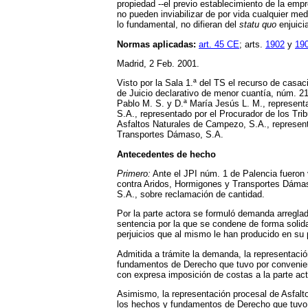
propiedad --el previo establecimiento de la empr
no pueden inviabilizar de por vida cualquier me
lo fundamental, no difieran del
statu quo
enjuici
Normas aplicadas:
art. 45 CE
; arts.
1902
y
19
Madrid, 2 Feb. 2001.
Visto por la Sala 1.ª del TS el recurso de casa
de Juicio declarativo de menor cuantía, núm. 21
Pablo M. S. y D.ª María Jesús L. M., representa
S.A., representado por el Procurador de los Tri
Asfaltos Naturales de Campezo, S.A., representa
Transportes Dámaso, S.A.
Antecedentes de hecho
Primero:
Ante el JPI núm. 1 de Palencia fueron v
contra Aridos, Hormigones y Transportes Dámaso
S.A., sobre reclamación de cantidad.
Por la parte actora se formuló demanda arreglad
sentencia por la que se condene de forma solid
perjuicios que al mismo le han producido en su
Admitida a trámite la demanda, la representac
fundamentos de Derecho que tuvo por convenien
con expresa imposición de costas a la parte act
Asimismo, la representación procesal de Asfalt
los hechos y fundamentos de Derecho que tuvo po