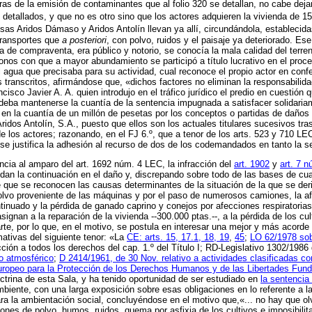
s de la emisión de contaminantes que al folio 320 se detallan, no cabe dejar
s detallados, y que no es otro sino que los actores adquieren la vivienda de 1
as Aridos Dámaso y Aridos Antolín llevan ya allí, circundándola, establecid
transportes que
a posteriori
, con polvo, ruidos y el paisaje ya deteriorado. Es
ra de compraventa, era público y notorio, se conocía la mala calidad del terre
donos con que a mayor abundamiento se participó a título lucrativo en el pro
agua que precisaba para su actividad, cual reconoce el propio actor en confes
 transcritos, afirmándose que, «dichos factores no eliminan la responsabilid
co Javier A. A. quien introdujo en el tráfico jurídico el predio en cuestión 
, deba mantenerse la cuantía de la sentencia impugnada a satisfacer solidaria
en la cuantía de un millón de pesetas por los conceptos o partidas de daños
idos Antolín, S.A., puesto que ellos son los actuales titulares sucesivos tra
 de los actores; razonando, en el FJ 6.º, que a tenor de los arts. 523 y 710 
«se justifica la adhesión al recurso de dos de los codemandados en tanto la se
cia al amparo del art. 1692 núm. 4 LEC, la infracción del
art. 1902
y
art. 7 
an la continuación en el daño y, discrepando sobre todo de las bases de cuan
e que se reconocen las causas determinantes de la situación de la que se deri
lvo proveniente de las máquinas y por el paso de numerosos camiones, la afec
ntinuado y la pérdida de ganado caprino y conejos por afecciones respiratori
ignan a la reparación de la vivienda --300.000 ptas.--, a la pérdida de los cult
te, por lo que, en el motivo, se postula en interesar una mejor y más acorde
mativas del siguiente tenor: «La
CE: arts. 15, 17.1, 18, 19
,
45
;
LO 62/1978 sob
ción a todos los derechos del cap. 1.º del Título I; RD-Legislativo 1302/198
io atmosférico
;
D 2414/1961, de 30 Nov. relativo a actividades clasificadas c
ropeo para la Protección de los Derechos Humanos y de las Libertades Fun
trina de esta Sala, y ha tenido oportunidad de ser estudiado en
la sentenci
ambiente, con una larga exposición sobre esas obligaciones en lo referente a 
para la ambientación social, concluyéndose en el motivo que,«... no hay que 
es de polvo, humos, ruidos, quema por asfixia de los cultivos e imposibilita 