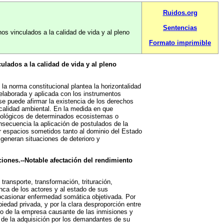
Ruidos.org
Sentencias
os vinculados a la calidad de vida y al pleno
Formato imprimible
lados a la calidad de vida y al pleno
la norma constitucional plantea la horizontalidad
r elaborada y aplicada con los instrumentos
 se puede afirmar la existencia de los derechos
 calidad ambiental. En la medida en que
iológicos de determinados ecosistemas o
onsecuencia la aplicación de postulados de la
por espacios sometidos tanto al dominio del Estado
 generan situaciones de deterioro y
iones.--Notable afectación del rendimiento
ransporte, transformación, trituración,
finca de los actores y al estado de sus
 ocasionar enfermedad somática objetivada. Por
piedad privada, y por la clara desproporción entre
go de la empresa causante de las inmisiones y
 de la adquisición por los demandantes de su