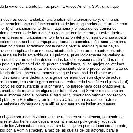
de la vivienda, siendo la más próxima Aridos Antolín, S.A., única que
las industrias codemandadas funcionaban simultáneamente y, en menor,
 desprendido tanto del funcionamiento de las maquinarias en el tratamiento
te; b) el funcionamiento de la maquinaria y el paso de los camiones
midad o cercanía de las industrias y pistas con la misma; c) estos factores
 empresas en funcionamiento y la estación del año, más continua a partir
onceptos que la sentencia impugnada toma en consideración, sino también a
 bien no consta acreditado por la debida pericial médica que se hayan
n desde la óptica de un reconocimiento judicial en un momento concreto,
esta se halla advertida de su práctica, pues lógicamente ha variado el
n definitiva, no quedan desvirtuadas las observaciones realizadas en el
 para su práctica el día de peores condiciones, ni las quejas de vecinos
estión por la Administración, que consciente de ello prescribe en marzo de
ndiendo de las concretas impresiones que hayan podido obtenerse en
 distintas intensidades a lo largo de los años que son objeto de autos,
vida humana, mas sin llegar a ocasionar enfermedad somática objetivada; d)
l polvo es consustancial a la primera y no parece haya ocasionado avería
ráctica de reparación alguna por tal motivo... e) Similar consideración
e el informe pericial obrante al folio 1437, practicado también por técnico
tas., y f) Por último y en lo relativo a los animales que los actores
ocos animales domésticos que allí se encuentran se hallan en buenas
o el
quantum
indemnizatorio que se refleja en su sentencia, partiendo de
ios referidos tienen por causa la contaminación pulvígena y acústica
a de las Administraciones, mas sin tan siquiera poseer Licencia al efecto,
 por la Administración, a raíz de las quejas de los actores, para la