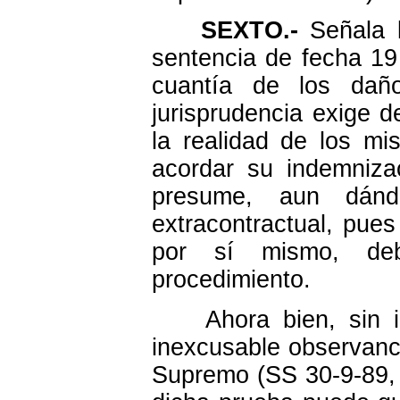
SEXTO.-
Señala l
sentencia de fecha 19
cuantía de los dañ
jurisprudencia exige 
la realidad de los m
acordar su indemniza
presume, aun dándo
extracontractual, pue
por sí mismo, deb
procedimiento.
Ahora bien, sin ign
inexcusable observanci
Supremo (SS 30-9-89, 2