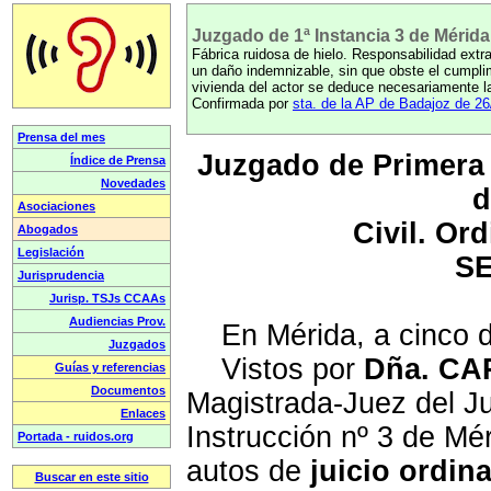
Juzgado de 1ª Instancia 3 de Mérida
Fábrica ruidosa de hielo. Responsabilidad extr
un daño indemnizable, sin que obste el cumplim
vivienda del actor se deduce necesariamente la
Confirmada por
sta. de la AP de Badajoz de 26
Juzgado de Primera I
d
Civil. Ord
S
En Mérida, a cinco d
Vistos por
Dña. C
Magistrada-Juez del J
Instrucción nº 3 de Mér
autos de
juicio ordina