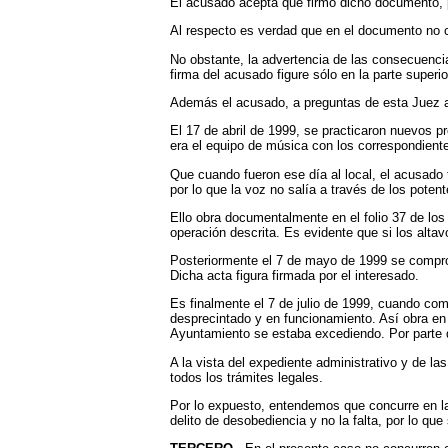
El acusado acepta que firmó dicho documento, pe
Al respecto es verdad que en el documento no co
No obstante, la advertencia de las consecuenci
firma del acusado figure sólo en la parte superi
Además el acusado, a preguntas de esta Juez adm
El 17 de abril de 1999, se practicaron nuevos p
era el equipo de música con los correspondient
Que cuando fueron ese día al local, el acusado
por lo que la voz no salía a través de los pote
Ello obra documentalmente en el folio 37 de los
operación descrita. Es evidente que si los alt
Posteriormente el 7 de mayo de 1999 se comprob
Dicha acta figura firmada por el interesado.
Es finalmente el 7 de julio de 1999, cuando co
desprecintado y en funcionamiento. Así obra en e
Ayuntamiento se estaba excediendo. Por parte d
A la vista del expediente administrativo y de la
todos los trámites legales.
Por lo expuesto, entendemos que concurre en la 
delito de desobediencia y no la falta, por lo que