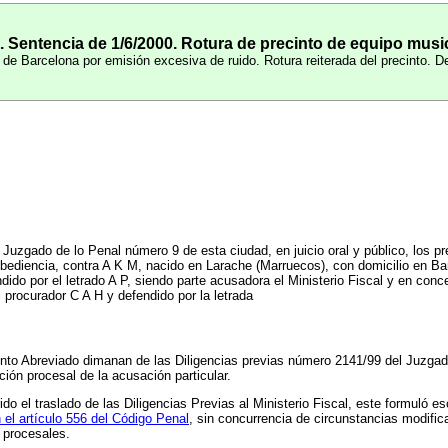
. Sentencia de 1/6/2000. Rotura de precinto de equipo music
de Barcelona por emisión excesiva de ruido. Rotura reiterada del precinto. D
 Juzgado de lo Penal número 9 de esta ciudad, en juicio oral y público, los 
ediencia, contra A K M, nacido en Larache (Marruecos), con domicilio en Barc
dido por el letrado A P, siendo parte acusadora el Ministerio Fiscal y en con
procurador C A H y defendido por la letrada
nto Abreviado dimanan de las Diligencias previas número 2141/99 del Juzgad
ión procesal de la acusación particular.
ido el traslado de las Diligencias Previas al Ministerio Fiscal, este formuló 
 el artículo 556 del Código Penal
, sin concurrencia de circunstancias modifica
 procesales.