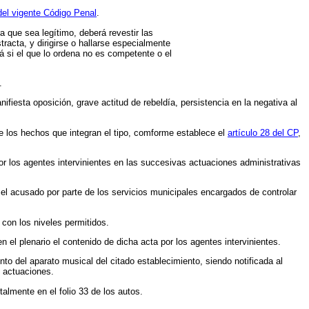
 del vigente Código Penal
.
que sea legítimo, deberá revestir las
racta, y dirigirse o hallarse especialmente
á si el que lo ordena no es competente o el
.
anifiesta oposición, grave actitud de rebeldía, persistencia en la negativa al
e los hechos que integran el tipo, comforme establece el
artículo 28 del CP
,
or los agentes intervinientes en las succesivas actuaciones administrativas
el acusado por parte de los servicios municipales encargados de controlar
con los niveles permitidos.
n el plenario el contenido de dicha acta por los agentes intervinientes.
o del aparato musical del citado establecimiento, siendo notificada al
 actuaciones.
lmente en el folio 33 de los autos.