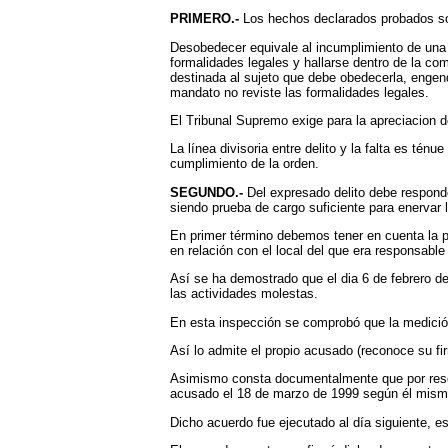
PRIMERO.-
Los hechos declarados probados so
Desobedecer equivale al incumplimiento de una 
formalidades legales y hallarse dentro de la com
destinada al sujeto que debe obedecerla, engend
mandato no reviste las formalidades legales.
El Tribunal Supremo exige para la apreciacion de
La línea divisoria entre delito y la falta es ténu
cumplimiento de la orden.
SEGUNDO.-
Del expresado delito debe respond
siendo prueba de cargo suficiente para enervar 
En primer término debemos tener en cuenta la pr
en relación con el local del que era responsable
Así se ha demostrado que el dia 6 de febrero de
las actividades molestas.
En esta inspección se comprobó que la medición
Así lo admite el propio acusado (reconoce su fir
Asimismo consta documentalmente que por resolu
acusado el 18 de marzo de 1999 según él mismo 
Dicho acuerdo fue ejecutado al día siguiente, 