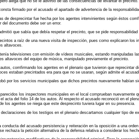
ro alega que no se le advirtió de las consecuencias de levantar el precinto.
nsta firmado por el acusado el apartado de advertencia de la responsabilida
as de desprecintar fue hecha por los agentes intervinientes según éstos comf
or del documento debe ser un error.
itió que sabía que debía respetar el precinto, que se pide responsabilidad p
recintos a raíz de una nueva visita de inspección, pues como explicaron los 
es altavoces.
 tenía televisiones con emisión de vídeos musicales, estando manipuladas la
ntes altavoces del equipo de música, manipulado previamente el precinto.
 autos, comfirmando los agentes en el plenario que tuvieron que reprecintar 
avoces estaban precintados era para que no se usaran, según admite el acusad
ó por los servicios municipales que dichos precintos nuevamente habían sido 
mparecidos los inspectores municipales en el local comprueban nuevamente qu
l acta del folio 14 de los autos. Al respecto el acusado reconoció en el plena
e los agentes se niega que este desprecinto tuviera lugar en su presencia.
s declaraciones de los testigos en el plenario descartamos cualquier tipo de ex
conducta del acusado persistencia y reiteración en la oposición a una orden 
 se rechaza la petición alternativa de la defensa relativa a considerar los hech