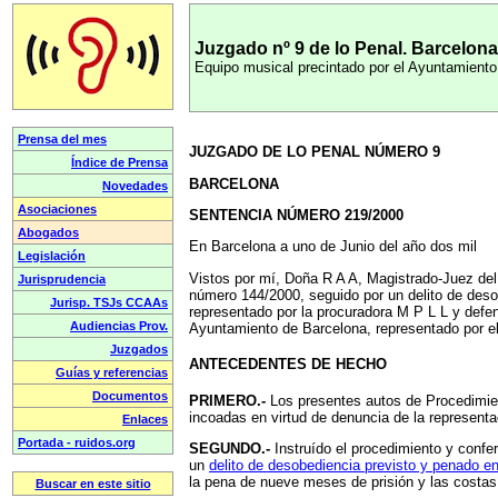
Juzgado nº 9 de lo Penal. Barcelona
Equipo musical precintado por el Ayuntamiento 
JUZGADO DE LO PENAL NÚMERO 9
BARCELONA
SENTENCIA NÚMERO 219/2000
En Barcelona a uno de Junio del año dos mil
Vistos por mí, Doña R A A, Magistrado-Juez del
número 144/2000, seguido por un delito de desob
representado por la procuradora M P L L y defen
Ayuntamiento de Barcelona, representado por el 
ANTECEDENTES DE HECHO
PRIMERO.-
Los presentes autos de Procedimie
incoadas en virtud de denuncia de la representac
SEGUNDO.-
Instruído el procedimiento y confer
un
delito de desobediencia previsto y penado en
la pena de nueve meses de prisión y las costas