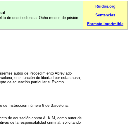
Ruidos.org
al.
Sentencias
elito de desobediencia. Ocho meses de prisión.
Formato imprimible
presentes autos de Procedimiento Abreviado
elona, en situación de libertad por esta causa,
cepto de acusación particular el Excmo.
o de Instrucción número 9 de Barcelona,
escrito de acusación contra A. K.M, como autor de
tivas de la responsabilidad criminal, solicitando