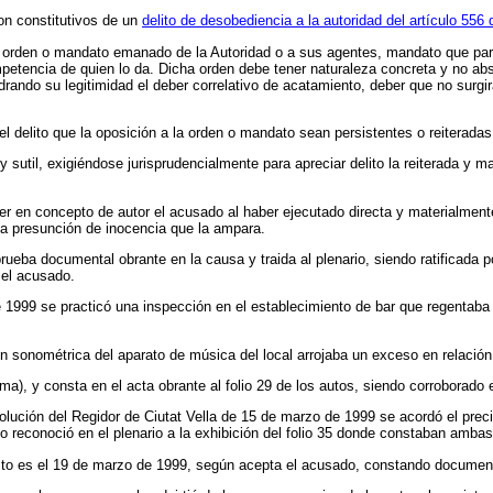
n constitutivos de un
delito de desobediencia a la autoridad del artículo 556
orden o mandato emanado de la Autoridad o a sus agentes, mandato que para 
petencia de quien lo da. Dicha orden debe tener naturaleza concreta y no abst
rando su legitimidad el deber correlativo de acatamiento, deber que no surgir
l delito que la oposición a la orden o mandato sean persistentes o reiteradas
e y sutil, exigiéndose jurisprudencialmente para apreciar delito la reiterada y m
er en concepto de autor el acusado al haber ejecutado directa y materialment
la presunción de inocencia que la ampara.
ueba documental obrante en la causa y traida al plenario, siendo ratificada p
 el acusado.
 1999 se practicó una inspección en el establecimiento de bar que regentaba 
 sonométrica del aparato de música del local arrojaba un exceso en relación 
ma), y consta en el acta obrante al folio 29 de los autos, siendo corroborado e
ción del Regidor de Ciutat Vella de 15 de marzo de 1999 se acordó el precint
reconoció en el plenario a la exhibición del folio 35 donde constaban ambas
esto es el 19 de marzo de 1999, según acepta el acusado, constando documenta