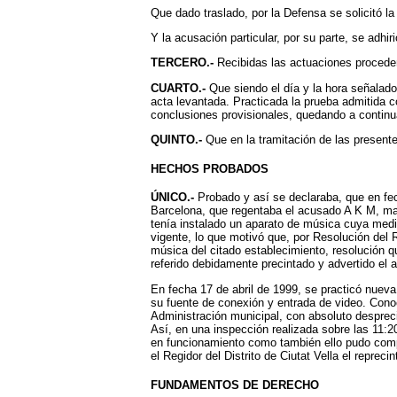
Que dado traslado, por la Defensa se solicitó la
Y la acusación particular, por su parte, se adhir
TERCERO.-
Recibidas las actuaciones proceden
CUARTO.-
Que siendo el día y la hora señalado
acta levantada. Practicada la prueba admitida c
conclusiones provisionales, quedando a continu
QUINTO.-
Que en la tramitación de las present
HECHOS PROBADOS
ÚNICO.-
Probado y así se declaraba, que en fec
Barcelona, que regentaba el acusado A K M, may
tenía instalado un aparato de música cuya medic
vigente, lo que motivó que, por Resolución del R
música del citado establecimiento, resolución 
referido debidamente precintado y advertido el a
En fecha 17 de abril de 1999, se practicó nueva
su fuente de conexión y entrada de video. Conoc
Administración municipal, con absoluto despreci
Así, en una inspección realizada sobre las 11:
en funcionamiento como también ello pudo compr
el Regidor del Distrito de Ciutat Vella el reprec
FUNDAMENTOS DE DERECHO