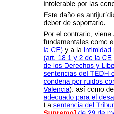
intolerable por las co
Este daño es antijuríd
deber de soportarlo.
Por el contrario, vien
fundamentales como e
la CE)
y a la
intimidad 
(art. 18 1 y 2 de la CE
de los Derechos y Lib
sentencias del TEDH 
condena por ruidos co
Valencia
), así como d
adecuado para el desar
La
sentencia del Tribu
Supremo]
de 29 de m