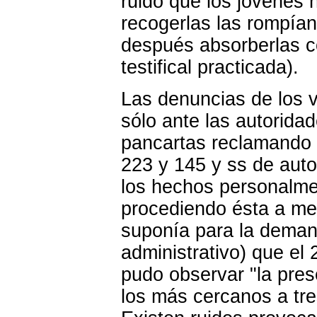
ruido que los jóvenes
h
recogerlas las rompía
después absorberlas c
testifical practicada).
Las denuncias de los v
sólo ante las autorida
pancartas reclamando s
223 y 145 y ss de aut
los hechos personalmen
procediendo ésta a med
suponía para la demand
administrativo) que el 
pudo observar "
la pre
los más cercanos a tre