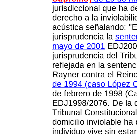
jurisdiccional que ha 
derecho a la inviolabil
acústica señalando: "
jurisprudencia la
sente
mayo de 2001
EDJ2001
jurisprudencia del Tr
reflejada en la senten
Rayner contra el Rei
de 1994 (caso López O
de febrero de 1998 (Ca
EDJ1998/2076. De la d
Tribunal Constitucion
domicilio inviolable
ha d
individuo vive sin est