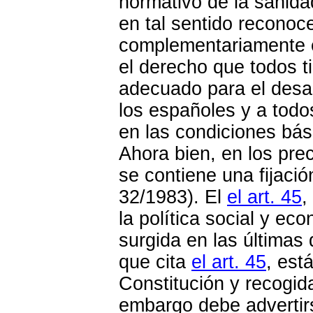
normativo de la sanida
en tal sentido reconoc
complementariamente 
el derecho que todos t
adecuado para el desar
los españoles y a todos
en las condiciones bási
Ahora bien, en los pre
se contiene una fijaci
32/1983). El
el art. 45
,
la política social y e
surgida en las últimas 
que cita
el art. 45
, est
Constitución y recogid
embargo debe advertir