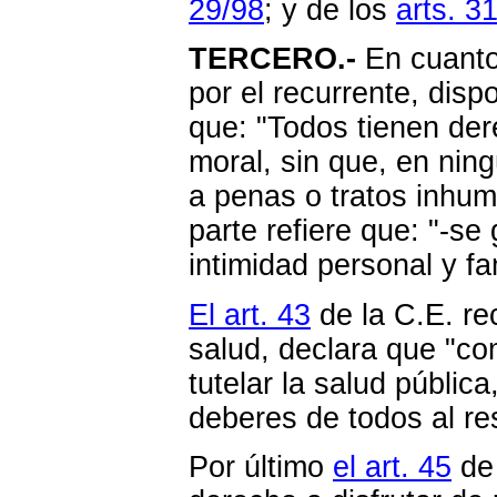
29/98
; y de los
arts. 3
TERCERO.-
En cuanto 
por el recurrente, disp
que: "Todos tienen dere
moral, sin que, en nin
a penas o tratos inhu
parte refiere que: "-se
intimidad personal y fam
El art. 43
de la C.E. re
salud, declara que "co
tutelar la salud públic
deberes de todos al re
Por último
el art. 45
de 