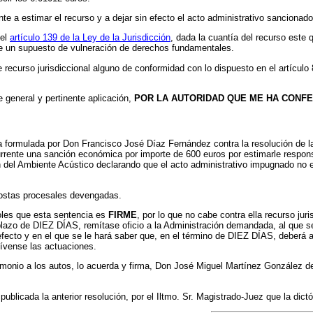
 a estimar el recurso y a dejar sin efecto el acto administrativo sancionado
 el
artículo 139 de la Ley de la Jurisdicción
, dada la cuantía del recurso este 
e un supuesto de vulneración de derechos fundamentales.
recurso jurisdiccional alguno de conformidad con lo dispuesto en el artículo 81.
 general y pertinente aplicación,
POR LA AUTORIDAD QUE ME HA CONFE
 formulada por Don Francisco José Díaz Fernández contra la resolución de l
rrente una sanción económica por importe de 600 euros por estimarle respons
del Ambiente Acústico declarando que el acto administrativo impugnado no es
costas procesales devengadas.
doles que esta sentencia es
FIRME
, por lo que no cabe contra ella recurso ju
 plazo de DIEZ DÍAS, remítase oficio a la Administración demandada, al que 
o efecto y en el que se le hará saber que, en el término de DIEZ DÍAS, deber
hívense las actuaciones.
stimonio a los autos, lo acuerda y firma, Don José Miguel Martínez González
ublicada la anterior resolución, por el Iltmo. Sr. Magistrado-Juez que la dictó