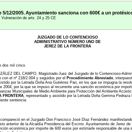
e 5/12/2005. Ayuntamiento sanciona con 600€ a un protésico
n. Vulneración de arts. 24 y 25 CE
JUZGADO DE LO CONTENCIOSO
ADMINISTRATIVO NÚMERO UNO DE
JEREZ DE LA FRONTERA
e dos mil cinco.
Z DEL CAMPO, Magistrado-Juez del Juzgado de lo Contencioso-Administrat
o con el nº 218/2.004 y seguidos por el
Procedimiento Abreviado
, interpues
stido por la Letrada Doña Ana Gutiérrez Pan, en los que se impugna la reso
de 2004, por la que se impuso al recurrente una sanción económica por impor
Ordenanzas Municipales de Medio Ambiente para Protección del Ambiente Acús
A FRONTERA
, representado y asistido por la Letrada Doña Gemma Pedraza B
uiente sentencia:
compareció en el Juzgado Don Francisco José Díaz Fernández manifestando s
osto anterior de la Alcaldía Presidencia del Excmo. Ayuntamiento de Jerez de 
nción económica por importe de 600 euros por estimarle responsable de una inf