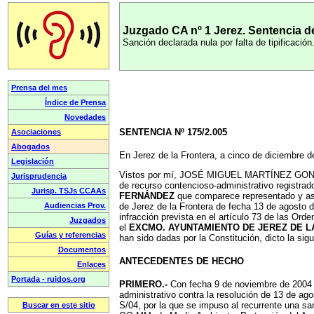
Juzgado CA nº 1 Jerez. Sentencia d
Sanción declarada nula por falta de tipificació
SENTENCIA Nº 175/2.005
En Jerez de la Frontera, a cinco de diciembre d
Vistos por mí, JOSÉ MIGUEL MARTÍNEZ GONZÁLE
de recurso contencioso-administrativo registrad
FERNÁNDEZ
que comparece representado y asi
de Jerez de la Frontera de fecha 13 de agosto 
infracción prevista en el artículo 73 de las 
el
EXCMO. AYUNTAMIENTO DE JEREZ DE L
han sido dadas por la Constitución, dicto la sig
ANTECEDENTES DE HECHO
PRIMERO.-
Con fecha 9 de noviembre de 2004 
administrativo contra la resolución de 13 de ag
S/04, por la que se impuso al recurrente una sa