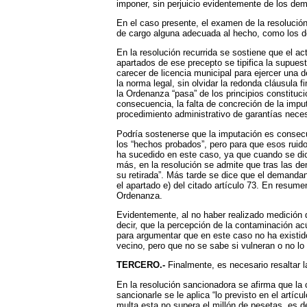
imponer, sin perjuicio evidentemente de los de
En el caso presente, el examen de la resolución
de cargo alguna adecuada al hecho, como los de 
En la resolución recurrida se sostiene que el ac
apartados de ese precepto se tipifica la supues
carecer de licencia municipal para ejercer una 
la norma legal, sin olvidar la redonda cláusula f
la Ordenanza “pasa” de los principios constituc
consecuencia, la falta de concreción de la impu
procedimiento administrativo de garantías neces
Podría sostenerse que la imputación es consecue
los “hechos probados”, pero para que esos ruid
ha sucedido en este caso, ya que cuando se dict
más, en la resolución se admite que tras las d
su retirada”. Más tarde se dice que el demandan
el apartado e) del citado artículo 73. En resume
Ordenanza.
Evidentemente, al no haber realizado medición 
decir, que la percepción de la contaminación ac
para argumentar que en este caso no ha existid
vecino, pero que no se sabe si vulneran o no lo
TERCERO.-
Finalmente, es necesario resaltar l
En la resolución sancionadora se afirma que la c
sancionarle se le aplica “lo previsto en el artíc
multa esta no supera el millón de pesetas, es d