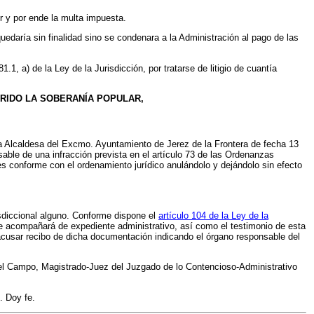
r y por ende la multa impuesta.
quedaría sin finalidad sino se condenara a la Administración al pago de las
1, a) de la Ley de la Jurisdicción, por tratarse de litigio de cuantía
RIDO LA SOBERANÍA POPULAR,
a Alcaldesa del Excmo. Ayuntamiento de Jerez de la Frontera de fecha 13
able de una infracción prevista en el artículo 73 de las Ordenanzas
 conforme con el ordenamiento jurídico anulándolo y dejándolo sin efecto
risdiccional alguno. Conforme dispone el
artículo 104 de la Ley de la
se acompañará de expediente administrativo, así como el testimonio de esta
á acusar recibo de dicha documentación indicando el órgano responsable del
 del Campo, Magistrado-Juez del Juzgado de lo Contencioso-Administrativo
. Doy fe.