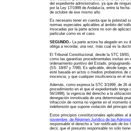
del expediente administrativo, ya que de ningu
por la Ley 17/1999 de Andalucía, entre la fecha d
de octubre de ese mismo año.
Es necesario tener en cuenta que la potestad s
normas especiales aplicables al ámbito del tráfi
invocadas por la parte actora no son de aplicaci
particular como es el caso.
SEGUNDO.-
La parte actora ha alegado en su d
obliga a recordar, una vez, más cual es la doctr
El Tribunal Constitucional, desde la STC 18/81, 
como las garantías procedimentales insitas en 
ordenamiento punitivo del Estado, propugnando u
(SS. 18/87 y 7/98). Es aplicable, desde luego, 
esté basada en actos o medios probatorios de c
inocencia; y que cualquier insuficiencia en el r
Además, como expresa la STC 3/1999, de 26 de en
procedimiento en el que el expedientado tenga 
56/1998), la vigencia del derecho a la utilizaci
denegación inmotivada de una determinada prueba
infracción de norma no vigente en el momento d
indefensión que supone violación del principio 
Estos principios constitucionales aplicables al 
noviembre, de Régimen Jurídico de las Adminis
responsable el derecho a “
ser notificado de los
decir, que el presunto responsable no sólo tie