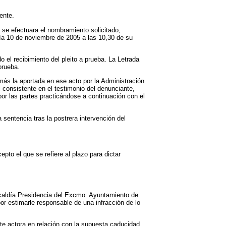
ente.
 se efectuara el nombramiento solicitado,
 día 10 de noviembre de 2005 a las 10,30 de su
ndo el recibimiento del pleito a prueba. La Letrada
prueba.
más la aportada en ese acto por la Administración
 consistente en el testimonio del denunciante,
por las partes practicándose a continuación con el
 sentencia tras la postrera intervención del
to el que se refiere al plazo para dictar
Alcaldía Presidencia del Excmo. Ayuntamiento de
or estimarle responsable de una infracción de lo
rte actora en relación con la supuesta caducidad