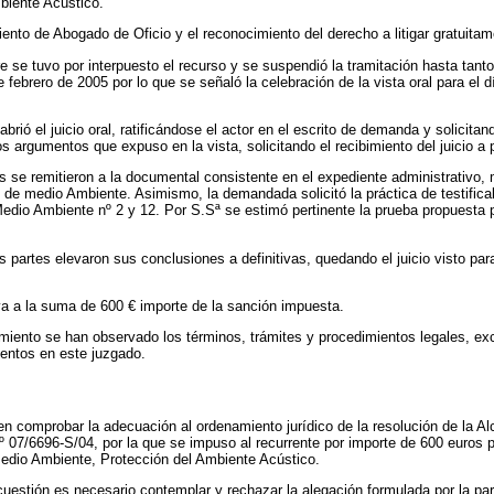
iente Acústico.
iento de Abogado de Oficio y el reconocimiento del derecho a litigar gratuitam
 se tuvo por interpuesto el recurso y se suspendió la tramitación hasta tanto
 febrero de 2005 por lo que se señaló la celebración de la vista oral para el
 abrió el juicio oral, ratificándose el actor en el escrito de demanda y solicita
s argumentos que expuso en la vista, solicitando el recibimiento del juicio a 
 se remitieron a la documental consistente en el expediente administrativo, 
de medio Ambiente. Asimismo, la demandada solicitó la práctica de testifical
 Medio Ambiente nº 2 y 12. Por S.Sª se estimó pertinente la prueba propuesta 
s partes elevaron sus conclusiones a definitivas, quedando el juicio visto para
a a la suma de 600 € importe de la sanción impuesta.
iento se han observado los términos, trámites y procedimientos legales, excep
entos en este juzgado.
en comprobar la adecuación al ordenamiento jurídico de la resolución de la 
nº 07/6696-S/04, por la que se impuso al recurrente por importe de 600 euros p
edio Ambiente, Protección del Ambiente Acústico.
 cuestión es necesario contemplar y rechazar la alegación formulada por la pa