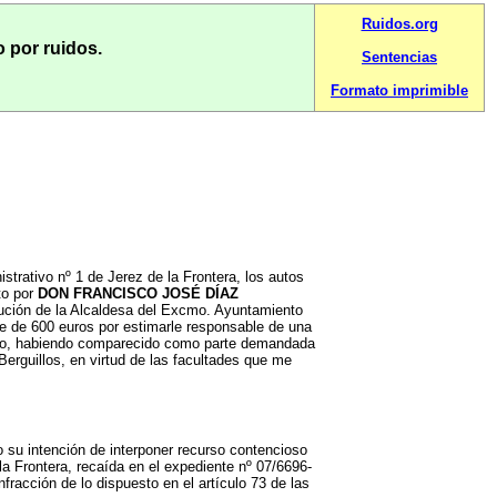
Ruidos.org
 por ruidos.
Sentencias
Formato imprimible
ivo nº 1 de Jerez de la Frontera, los autos
to por
DON FRANCISCO JOSÉ DÍAZ
lución de la Alcaldesa del Excmo. Ayuntamiento
te de 600 euros por estimarle responsable de una
tico, habiendo comparecido como parte demandada
erguillos, en virtud de las facultades que me
u intención de interponer recurso contencioso
la Frontera, recaída en el expediente nº 07/6696-
racción de lo dispuesto en el artículo 73 de las