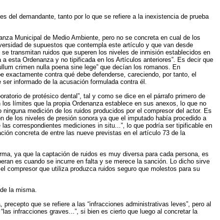
s del demandante, tanto por lo que se refiere a la inexistencia de prueba
denanza Municipal de Medio Ambiente, pero no se concreta en cual de los
 diversidad de supuestos que contempla este artículo y que van desde
 se transmitan ruidos que superen los niveles de inmisión establecidos en
ia a esta Ordenanza y no tipificada en los Artículos anteriores”. Es decir que
“nullum crimen nulla poena sine lege” que decían los romanos. En
be exactamente contra qué debe defenderse, careciendo, por tanto, el
 ser informado de la acusación formulada contra él.
atorio de protésico dental”, tal y como se dice en el párrafo primero de
 los límites que la propia Ordenanza establece en sus anexos, lo que no
o ninguna medición de los ruidos producidos por el compresor del actor. Es
n de los niveles de presión sonora ya que el imputado había procedido a
 correspondientes mediciones in situ...”, lo que podría ser tipificable en
ación concreta de entre las nueve previstas en el artículo 73 de la
rma, ya que la captación de ruidos es muy diversa para cada persona, es
eran es cuando se incurre en falta y se merece la sanción. Lo dicho sirve
el compresor que utiliza produzca ruidos seguro que molestos para su
 de la misma.
precepto que se refiere a las “infracciones administrativas leves”, pero al
las infracciones graves...”, si bien es cierto que luego al concretar la