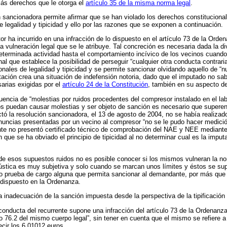
más derechos que le otorga el
artículo 35 de la misma norma legal
.
 sancionadora permite afirmar que se han violado los derechos constitucionale
legalidad y tipicidad y ello por las razones que se exponen a continuación.
tor ha incurrido en una infracción de lo dispuesto en el artículo 73 de la Or
ta vulneración legal que se le atribuye. Tal concreción es necesaria dada la
determinada actividad hasta el comportamiento incívico de los vecinos cuando
inal que establece la posibilidad de perseguir “cualquier otra conducta contrar
ionales de legalidad y tipicidad y se permite sancionar olvidando aquello de 
tación crea una situación de indefensión notoria, dado que el imputado no sa
arias exigidas por el
artículo 24 de la Constitución
, también en su aspecto de
ncia de “molestias por ruidos procedentes del compresor instalado en el labor
os puedan causar molestias y ser objeto de sanción es necesario que superen
ó la resolución sancionadora, el 13 de agosto de 2004, no se había realizad
enuncias presentadas por un vecino al compresor “no se le pudo hacer medició
te no presentó certificado técnico de comprobación del NAE y NEE mediante las
n que se ha obviado el principio de tipicidad al no determinar cual es la imput
de esos supuestos ruidos no es posible conocer si los mismos vulneran la no
ústica es muy subjetiva y solo cuando se marcan unos límites y éstos se sup
o prueba de cargo alguna que permita sancionar al demandante, por más que 
 dispuesto en la Ordenanza.
a inadecuación de la sanción impuesta desde la perspectiva de la tipificación
onducta del recurrente supone una infracción del artículo 73 de la Ordenanza, 
ulo 76.2 del mismo cuerpo legal”, sin tener en cuenta que el mismo se refiere a “
ecir los 6.01012 euros.