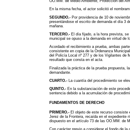
OO.MM. de Medio Ambiente, Protección del Amb
En la misma fecha, el actor solicitó el nombram
SEGUNDO.-
Por providencia de 10 de noviembre
presentándose el escrito de demanda el día 3 de
mañana.
TERCERO.-
El día fijado, a la hora prevista, se
municipal se opuso a la demanda en virtud de lo
Acordado el recibimiento a prueba, ambas partes
consistente en copia de la Ordenanza Municipal 
del Policía Local nº 277 y de los Vigilantes de
resultado que consta en el acta.
Finalizada la práctica de la prueba propuesta, la
demandante.
CUARTO.-
La cuantía del procedimiento se elev
QUINTO.-
En la substanciación de este procedim
sentencia debido a la acumulación de procedimi
FUNDAMENTOS DE DERECHO
PRIMERO.-
El objeto de este recurso consiste 
Jerez de la Frontera, recaída en el expediente 
dispuesto en el artículo 73 de las OO.MM. de M
Con carácter previo a considerar el fondo de la