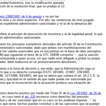
munidad Autónoma, tras la modificación operada
ción de la resolución final, que se produjo el 13
eto 1398/1993, de 4 de agosto
y no por las
 en éste y en otros aspectos. Por ello, las sentencias de este juzgado
del expediente administrativo sancionador y no la de la denuncia del
fiere al principio de presunción de inocencia y al de legalidad penal, lo que
nto administrativo sancionador.
nto los principios sustantivos derivados del artículo 25 de la Constitución,
ministrativo sancionador, dado que ambos son manifestaciones del
ar los valores esenciales que se encuentran en la base de tales preceptos
98) que siguiendo el tenor de la STC 169/98 comporta “... que la sanción
orresponda a quien acusa, sin que nadie esté obligado a probar su propia
ador, debe traducirse en un pronunciamiento absolutorio...”.
evia a la toma de decisión y, por ende, que la Administración siga un
ar lo que a su derecho convenga (SSTC 18/1981, 2/1987, 229/1993,
6, 127/1996, 83/1997), del que se deriva que vulnera el art. 24.2 C.E. la
ad y tipicidad en el sentido de que nadie puede ser sancionado por
como que la inconcreción de la acusación produce una situación de
estro derecho positivo por medio del Título IX de la
Ley 30/1992, de 26 de
)
, en cuyo seno el
art. 135
reconoce como derechos del presunto
tuir y de las sanciones que en su caso se les pudieran imponer...
”, es
nes que estos hechos puedan constituir y de las sanciones que se puedan