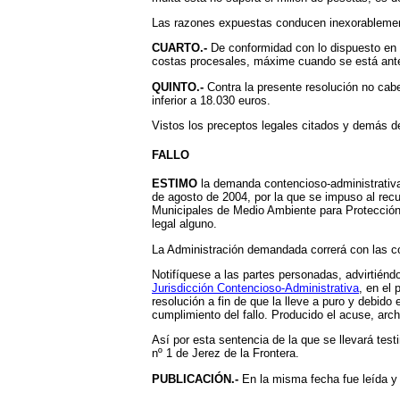
Las razones expuestas conducen inexorablemente
CUARTO.-
De conformidad con lo dispuesto en
costas procesales, máxime cuando se está ant
QUINTO.-
Contra la presente resolución no cabe 
inferior a 18.030 euros.
Vistos los preceptos legales citados y demás de
FALLO
ESTIMO
la demanda contencioso-administrativa
de agosto de 2004, por la que se impuso al recu
Municipales de Medio Ambiente para Protección 
legal alguno.
La Administración demandada correrá con las 
Notifíquese a las partes personadas, advirtién
Jurisdicción Contencioso-Administrativa
, en el
resolución a fin de que la lleve a puro y debid
cumplimiento del fallo. Producido el acuse, arc
Así por esta sentencia de la que se llevará te
nº 1 de Jerez de la Frontera.
PUBLICACIÓN.-
En la misma fecha fue leída y p