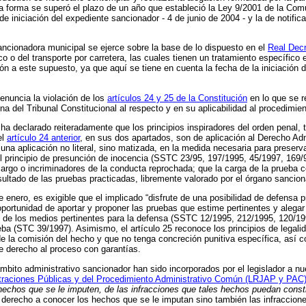
na forma se superó el plazo de un año que estableció la Ley 9/2001 de la Co
e iniciación del expediente sancionador - 4 de junio de 2004 - y la de notifica
ancionadora municipal se ejerce sobre la base de lo dispuesto en el
Real Decr
co o del transporte por carretera, las cuales tienen un tratamiento específico
ón a este supuesto, ya que aquí se tiene en cuenta la fecha de la iniciación 
enuncia la violación de los
artículos 24 y 25 de la Constitución
en lo que se re
ina del Tribunal Constitucional al respecto y en su aplicabilidad al procedimie
ha declarado reiteradamente que los principios inspiradores del orden penal, ta
el
artículo 24 anterior
, en sus dos apartados, son de aplicación al Derecho Ad
na aplicación no literal, sino matizada, en la medida necesaria para preserv
el principio de presunción de inocencia (SSTC 23/95, 197/1995, 45/1997, 169/
argo o incriminadores de la conducta reprochada; que la carga de la prueba c
esultado de las pruebas practicadas, libremente valorado por el órgano sancion
ero, es exigible que el implicado “disfrute de una posibilidad de defensa pr
oportunidad de aportar y proponer las pruebas que estime pertinentes y aleg
ón de los medios pertinentes para la defensa (SSTC 12/1995, 212/1995, 120/199
 (STC 39/1997). Asimismo, el artículo 25 reconoce los principios de legalid
e la comisión del hecho y que no tenga concreción punitiva específica, así 
de derecho al proceso con garantías.
ámbito administrativo sancionador han sido incorporados por el legislador a nu
traciones Públicas y del Procedimiento Administrativo Común (LRJAP y PAC
 hechos que se le imputen, de las infracciones que tales hechos puedan consti
ne derecho a conocer los hechos que se le imputan sino también las infraccio