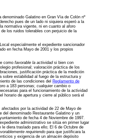
ica denominado Galatino en Gran Vía de Colón nº
erecho pues de un lado ni siquiera esperó a la
la normativa vigente, ni en cuanto al aforo
de los ruidos tolerables con perjuicio de la
 Local especialmente el expediente sancionador
zado en fecha Mayo de 2001 y los propios
nte como
favorable la actividad
si bien con
olegio profesional; valoración práctica de los
raciones, justificación práctica de la medición
sobre estabilidad al fuego de la estructura y
imiento de las condiciones del
Reglamento de
aforo a 183 personas; cualquier cambio o
 necesarias para el funcionamiento de la actividad
 horario de apertura y cierre al público será el
s afectados por la actividad de 22 de Mayo de
bre del denominado Restaurante Galatino y un
 Ayuntamiento de fecha 4 de Noviembre de 1997.
expediente administrativo se sitúa en primer lugar
 le diera traslado para ello; El 6 de Octubre de
avorablemente requiriendo
para que justificara la
nticios y exigencia de un almacén depósito