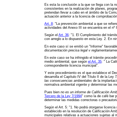
Es esta la conclusión a la que se llega con la 
consistentes en la realización de planes, progr
pretendan llevar a cabo en el ámbito de la Co
actuación anterior a la licencia de comprobació
Art. 8
: "La prevención ambiental a que se refier
actividades del Anexo III se encuentra en el nº 
Según el
Art. 36
: "1. El Cumplimiento del trámi
con arreglo a lo dispuesto en esta Ley. 2. En ni
En este caso sí se emitió un "Informe" favorabl
documentación precisa legal v reglamentariam
En este caso se ha infringido el trámite proced
medio ambiental, que según
el Art. 35
: " La Cal
correspondiente licencia municipal".
Y este procedimiento es el que establece el De
desarrolla el Capítulo IV del Título II de la Le
las consecuencias ambientales
de la implantac
normativa ambiental vigente y determinar las m
Pues bien
no es un informe de Calificación Amb
Tercero de la Ley 7/1994
" como la de café bar 
determinar las medidas correctoras o precautori
Según el Art. 5: "1. No podrá otorgarse licencia
establecido en la resolución de Calificación Ambi
municipales relativas a actuaciones sujetas al m