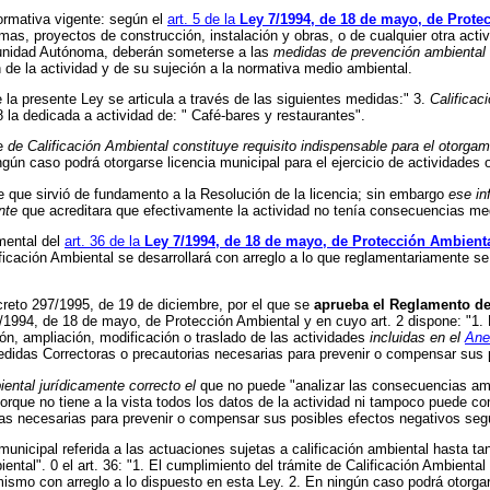
normativa vigente: según el
art. 5 de la
Ley 7/1994, de 18 de mayo, de Prote
amas, proyectos de construcción, instalación y obras, o de cualquier otra act
munidad Autónoma, deberán someterse a las
medidas de prevención ambiental
n de la actividad y de su sujeción a la normativa medio ambiental.
e la presente Ley se articula a través de las siguientes medidas:" 3.
Calificac
8 la dedicada a actividad de: " Café-bares y restaurantes".
te
de Calificación Ambiental constituye requisito indispensable para el otorga
ngún caso podrá otorgarse licencia municipal para el ejercicio de actividades
e que sirvió de fundamento a la Resolución de la licencia; sin embargo
ese in
ente
que acreditara que efectivamente la actividad no tenía consecuencias me
imental del
art. 36 de la
Ley 7/1994, de 18 de mayo, de Protección Ambient
ificación Ambiental se desarrollará con arreglo a lo que reglamentariamente s
creto 297/1995, de 19 de diciembre, por el que se
aprueba el Reglamento d
y 7/1994, de 18 de mayo, de Protección Ambiental y en cuyo art. 2 dispone: "1.
ión, ampliación, modificación o traslado de las actividades
incluidas en el
Ane
edidas Correctoras o precautorias necesarias para prevenir o compensar sus 
iental jurídicamente correcto el
que no puede "analizar las consecuencias ambi
porque no tiene a la vista todos los datos de la actividad ni tampoco puede c
as necesarias para prevenir o compensar sus posibles efectos negativos según
 municipal referida a las actuaciones sujetas a calificación ambiental hasta ta
ental". 0 el art. 36: "1. El cumplimiento del trámite de Calificación Ambiental
ismo con arreglo a lo dispuesto en esta Ley. 2. En ningún caso podrá otorgars