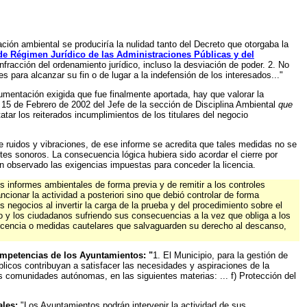
ación ambiental se produciría la nulidad tanto del Decreto que otorgaba la
de Régimen Jurídico de las Administraciones Públicas y del
infracción del ordenamiento jurídico, incluso la desviación de poder. 2. No
s para alcanzar su fin o de lugar a la indefensión de los interesados..."
cumentación exigida que fue finalmente aportada, hay que valorar la
 15 de Febrero de 2002 del Jefe de la sección de Disciplina Ambiental
que
tar los reiterados incumplimientos de los titulares del negocio
e ruidos y vibraciones, de ese informe se acredita que tales medidas no se
es sonoros. La consecuencia lógica hubiera sido acordar el cierre por
n observado las exigencias impuestas para conceder la licencia.
s informes ambientales de forma previa y de remitir a los controles
ionar la actividad a posteriori sino que debió controlar de forma
negocios al invertir la carga de la prueba y del procedimiento sobre el
 y los ciudadanos sufriendo sus consecuencias a la vez que obliga a los
 licencia o medidas cautelares que salvaguarden su derecho al descanso,
ompetencias de los Ayuntamientos: "
1. El Municipio, para la gestión de
licos contribuyan a satisfacer las necesidades y aspiraciones de la
s comunidades autónomas, en las siguientes materias: ... f) Protección del
ales:
"Los Ayuntamientos podrán intervenir la actividad de sus