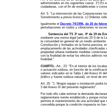
administrados en los siguientes casos: 1º) En el
ciudadanas,
con el fin de restablecerlas o conse
Art. 5: "La intervención de las Corporaciones l
Sometimiento a
previa licencia.
c) Ordenes indi
Igualmente el
Decreto 74/1996, de 20 de febre
perturbaciones en ruidos y vibraciones no exce
Sentencia del TS 3ª sec. 4ª de 19 de Ene
mediante una norma legal
[artículo 25 f) de la 
la comunidad en general de un medio ambiente
Constitución y limitados en la forma prevista, e
emplazamiento de las actividades clasificadas c
propiedad urbana mediante medidas correctoras d
con la finalidad de evitar los efectos aditivos
finalidad."
CUARTO.-
Art., 23: "En el interior de los loc
o actuación ruidosa, en función de la zonificació
valores
indicados en
la Tabla 1 del Anexo III de
(tráfico y fuente ruidosa natural), un nivel de
emi
Art. 25: "1. Ningún equipo o instalación podrá t
3 del Anexo III del presente reglamento".
Por todo ello cabe estimar la demanda declaran
reglamentaria mente establecido y porque inclus
permita el mantenimiento de una actividad que 
concedida porque la condición impuesta no fue 