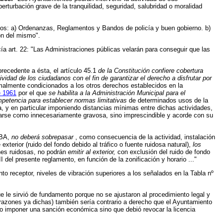
perturbación grave de la tranquilidad, seguridad, salubridad o moralidad
edios: a) Ordenanzas, Reglamentos y Bandos de policía y buen gobierno. b)
ón del mismo".
a art. 22: "Las Administraciones públicas velarán para conseguir que las
recedente a ésta, el artículo 45.1
de la Constitución confiere cobertura
ividad de los ciudadanos con el fin de garantizar el derecho a disfrutar por
rmalmente condicionados a los otros derechos establecidos en la
e 1961
por el que
se habilita a la Administración Municipal para el
mpetencia para establecer normas limitativas
de determinados usos de la
a, y en particular imponiendo distancias mínimas entre dichas actividades,
timarse corno innecesariamente gravosa, sino imprescindible y acorde con su
 dBA,
no deberá sobrepasar
, como consecuencia de la actividad, instalación
exterior (ruido del fondo debido al tráfico o fuente ruidosa natural),
los
ones ruidosas, no podrán
emitir al exterior,
con exclusión del ruido de fondo
II
del presente reglamento, en función de la zonificación y horario ..."
o receptor, niveles de vibración superiores a los señalados en la Tabla nº
e le sirvió de fundamento porque no se ajustaron al procedimiento legal y
s razones ya dichas) también sería contrario a derecho que el Ayuntamiento
o imponer una sanción económica sino que debió revocar la licencia