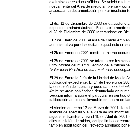
exclusivo de residuos sólidos. Se volvió a reit
nuevamente del Area de medio ambiente y consu
solicitante
la documentación por ser insuficient
2.
El día 11 de Diciembre de 2000 se da audiencia 
expediente administrativo), Pese a ello remite 
el 28 de Diciembre de 2000 reiterándose en Dic
El 2 de Enero de 2001 el Area de Medio Ambiente
administrativo por el solicitante quedando en s
El 25 de Enero de 2001 remite el mismo document
El 25 de Enero de 2001 se informa por los ser
Otro informe del mismo Técnico de la misma fec
"valoración Práctica de los resultados consegui
El 29 de Enero la Jefa de la Unidad de Medio 
pública del expediente. El 14 de Febrero de 200
la concesión de licencia y
pone en conocimiento
límite de aforo
habiéndose denunciado en numeros
Sección informa sobre el particular en sentido
d
calificación ambiental favorable en contra de 
El Alcalde en fecha 12 de Marzo de 2001 dicta De
licencia de apertura y a la vista de los informe
sigue sus trámites y así el 10 de Abril de 2001 
ellas medición de ruidos, equipo limitador contr
también aportación del Proyecto aprobado por el