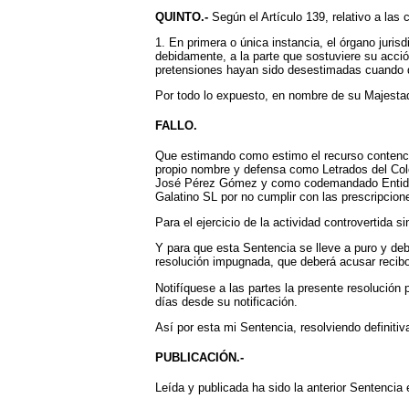
QUINTO.-
Según el Artículo 139, relativo a las 
1. En primera o única instancia, el órgano juris
debidamente, a la parte que sostuviere su acció
pretensiones hayan sido desestimadas cuando de
Por todo lo expuesto, en nombre de su Majestad 
FALLO.
Que estimando como estimo el recurso contenci
propio nombre y defensa como Letrados del Col
José Pérez Gómez y como codemandado Entidad Me
Galatino SL por no cumplir con las prescripcion
Para el ejercicio de la actividad controvertida 
Y para que esta Sentencia se lleve a puro y deb
resolución impugnada, que deberá acusar recib
Notifíquese a las partes la presente resolución
días desde su notificación.
Así por esta mi Sentencia, resolviendo definitiv
PUBLICACIÓN.-
Leída y publicada ha sido la anterior Sentencia 