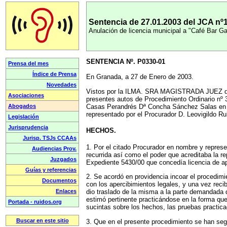
Sentencia de 27.01.2003 del JCA nº
Anulación de licencia municipal a "Café Bar Ga
SENTENCIA Nº. P0330-01
En Granada, a 27 de Enero de 2003.
Vistos por la ILMA. SRA MAGISTRADA JUEZ d
presentes autos de Procedimiento Ordinario nº 
Casas Perandrés Dª Concha Sánchez Salas en s
representado por el Procurador D. Leovigildo 
HECHOS.
1. Por el citado Procurador en nombre y represe
recurrida así como el poder que acreditaba la r
Expediente 5430/00 que concedía licencia de ap
2. Se acordó en providencia incoar el procedimi
con los apercibimientos legales, y una vez reci
dio traslado de la misma a la parte demandada q
estimó pertinente practicándose en la forma qu
sucintas sobre los hechos, las pruebas practic
3. Que en el presente procedimiento se han seg