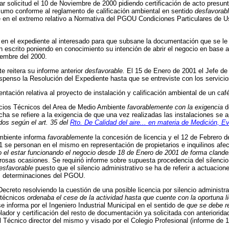
erar solicitud el 10 de Noviembre de 2000 pidiendo certificación de acto pres
mo conforme al reglamento de calificación ambiental en sentido
desfavorab
e en el extremo relativo a Normativa del PGOU Condiciones Particulares de U
en el expediente al interesado para que subsane la documentación que se le re
un escrito poniendo en conocimiento su intención de abrir el negocio en base 
iembre del 2000.
 reitera su informe anterior
desfavorable.
El 15 de Enero de 2001 el Jefe de 
uspenso la Resolución del Expediente hasta que se entreviste con los servici
ación relativa al proyecto de instalación y calificación ambiental de un caf
vicios Técnicos del Area de Medio Ambiente
favorablemente con la exigencia
d
ha se refiere a la exigencia de que una vez realizadas las instalaciones se 
dos según el art. 35 del
Rto. De Calidad del aire... en materia de Medición, E
Ambiente informa
favorablemente
la concesión de licencia y el 12 de Febrero 
1 se personan en el mismo en representación de propietarios e inquilinos af
 el estar funcionando el negocio desde 18 de Enero de 2001 de forma clandes
as ocasiones. Se requirió informe sobre supuesta procedencia del silencio ad
esfavorable
puesto que el silencio administrativo se ha de referir a actuacio
las determinaciones del PGOU.
creto resolviendo la cuestión de una posible licencia por silencio administrat
s técnicos
ordenaba el cese de la actividad hasta que cuente con la oportuna l
se informa por el Ingeniero Industrial Municipal en el sentido de
que se debe r
olador y certificación del resto de documentación ya solicitada con anteriorid
 Técnico director del mismo y visado por el Colegio Profesional (informe de 1