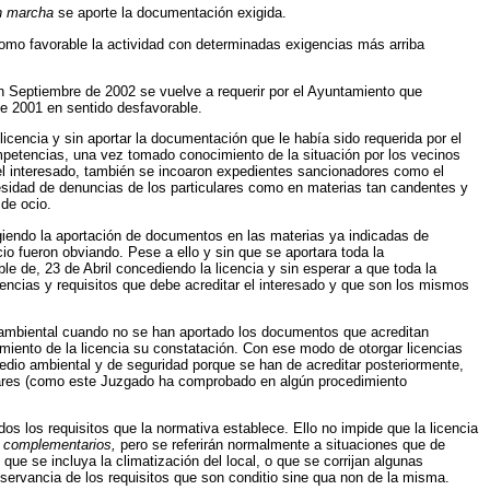
en marcha
se aporte la documentación exigida.
como favorable la actividad con determinadas exigencias más arriba
en Septiembre de 2002 se vuelve a requerir por el Ayuntamiento que
e 2001 en sentido desfavorable.
licencia y sin aportar la documentación que le había sido requerida por el
ompetencias, una vez tomado conocimiento de la situación por los vecinos
ra el interesado, también se incoaron expedientes sancionadores como el
cesidad de denuncias de los particulares como en materias tan candentes y
 de ocio.
igiendo la aportación de documentos en las materias ya indicadas de
io fueron obviando. Pese a ello y sin que se aportara toda la
le de, 23 de Abril concediendo la licencia y sin esperar a que toda la
encias y requisitos que debe acreditar el interesado y que son los mismos
o ambiental cuando no se han aportado los documentos que acreditan
miento de la licencia su constatación. Con ese modo de otorgar licencias
edio ambiental y de seguridad porque se han de acreditar posteriormente,
culares (como este Juzgado ha comprobado en algún procedimiento
os los requisitos que la normativa establece. Ello no impide que la licencia
os complementarios,
pero se referirán normalmente a situaciones que de
ue se incluya la climatización del local, o que se corrijan algunas
bservancia de los requisitos que son conditio sine qua non de la misma.