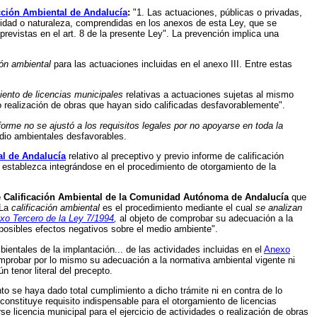
cción Ambiental de Andalucía
:
"1. Las actuaciones, públicas o privadas,
ividad o naturaleza, comprendidas en los anexos de esta Ley, que se
previstas en el art. 8 de la presente Ley". La prevención implica una
ión ambiental
para las actuaciones incluidas en el anexo III. Entre estas
miento de licencias municipales
relativas a actuaciones sujetas al mismo
 o realización de obras que hayan sido calificadas desfavorablemente".
forme no se ajustó a los requisitos legales por no apoyarse en toda la
dio ambientales desfavorables.
al de Andalucía
relativo al preceptivo y previo informe de calificación
e establezca integrándose en el procedimiento de otorgamiento de la
e Calificación Ambiental de la Comunidad Autónoma de Andalucía
que
 La
calificación ambiental
es el procedimiento mediante el cual
se analizan
xo Tercero de la Ley 7/1994
,
al objeto de comprobar su adecuación a la
posibles efectos negativos sobre el medio ambiente".
entales de la implantación... de las actividades incluidas en el
Anexo
omprobar por lo mismo su adecuación a la normativa ambiental vigente ni
 tenor literal del precepto.
nto se haya dado total cumplimiento a dicho trámite ni en contra de lo
 constituye requisito indispensable para el otorgamiento de licencias
e licencia municipal para el ejercicio de actividades o realización de obras