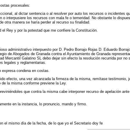
costas procesales:
diccional, al dictar sentencia o al resolver por auto los recursos o incidente
n o interpusiere los recursos con mala fe o temeridad. No obstante lo dispuest
 otra manera se haría perder al recurso su finalidad.
el Rey y por la potestad que me confiere la Constitución.
oso administrativo interpuesto por D. Pedro Borrajo Rojas D. Eduardo Borr
egio de Abogados de Granada contra el Ayuntamiento de Granada representado 
rcantil Galatino SL debo dejar sin efecto la resolución recurrida por no se
es legales y reglamentarias.
sin expresa condena en costas.
ido efecto, una vez alcanzada la firmeza de la misma, remítase testimonio, ju
o de la misma conforme previene la Ley.
 previniéndoles que contra la misma cabe interponer recurso de apelación ante
amente en la instancia, lo pronuncio, mando y firmo.
en el mismo día de la fecha, de lo que yo el Secretario doy fe