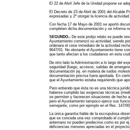
El 22 de Abril Jefe de la Unidad propone se adop
El Decreto de 23 de Abril de 2001 del Alcalde P
expresadas y 2º otorgar la licencia de actividad.
Con fecha 17 de Mayo de 2001 se aportó document
completen dicha documentación y se informa nu
SEGUNDO.-
De este prolijo relato se puede res
Ayuntamiento
comenzó su actividad,
siendo por
ordenara el cese inmediato de la actividad recha
9647/01. No obstante el Ayuntamiento tiene comp
que tanto afectan a los ciudadanos en esta ciuda
De otro lado la Administración a lo largo del e
seguridad (fuego, accesos, salidas de emergencia
documentación (ej. en materia de ruidos molestos
documentación precisa fuera aportada. En cierto
que el Ayuntamiento estaba requiriendo que apo
Pero entiendo que ésta no es una técnica juríd
haberse cumplido las exigencias técnicas (medi
se permiten y favorecen situaciones de hecho a
pero el Ayuntamiento tampoco ejerce sus funcio
semejante, como por ejemplo en el Rec. 147/00
La única garantía fiable de la escrupulosa obser
que se conceda una vez comprobado el cumplimi
antemano no pueden predecirse como es por ej. l
deficiencias menores apreciadas en el proyecto,