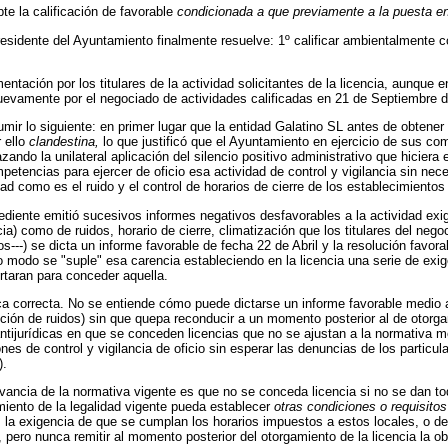
te la calificación de favorable
condicionada a que previamente a la puesta 
residente del Ayuntamiento finalmente resuelve: 1º calificar ambientalmente 
ación por los titulares de la actividad solicitantes de la licencia, aunque 
evamente por el negociado de actividades calificadas en 21 de Septiembre d
umir lo siguiente: en primer lugar que la entidad Galatino SL antes de obtener 
 ello
clandestina,
lo que justificó que el Ayuntamiento en ejercicio de sus c
zando la unilateral aplicación del silencio positivo administrativo que hicie
etencias para ejercer de oficio esa actividad de control y vigilancia sin ne
d como es el ruido y el control de horarios de cierre de los establecimientos
xpediente emitió sucesivos informes negativos desfavorables a la actividad ex
) como de ruidos, horario de cierre, climatización que los titulares del negoc
---) se dicta un informe favorable de fecha 22 de Abril y la resolución favorab
 modo se "suple" esa carencia estableciendo en la licencia una serie de exig
rtaran para conceder aquella.
ica correcta. No se entiende cómo puede dictarse un informe favorable medi
ción de ruidos) sin que quepa reconducir a un momento posterior al de otorga
ntijurídicas en que se conceden licencias que no se ajustan a la normativa m
nes de control y vigilancia de oficio sin esperar las denuncias de los parti
).
vancia de la normativa vigente es que no se conceda licencia si no se dan tod
ento de la legalidad vigente pueda establecer
otras condiciones o requisit
a exigencia de que se cumplan los horarios impuestos a estos locales, o de q
 pero nunca remitir al momento posterior del otorgamiento de la licencia la o