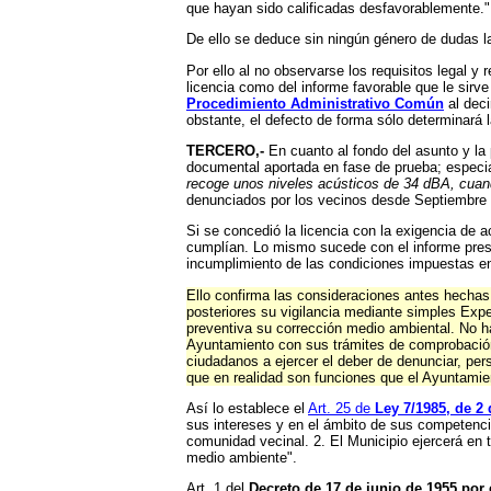
que hayan sido calificadas desfavorablemente."
De ello se deduce sin ningún género de dudas la 
Por ello al no observarse los requisitos legal y
licencia como del informe favorable que le sirv
Procedimiento Administrativo Común
al dec
obstante, el defecto de forma sólo determinará l
TERCERO,-
En cuanto al fondo del asunto y la 
documental aportada en fase de prueba; especia
recoge unos niveles acústicos de 34 dBA, cuan
denunciados por los vecinos desde Septiembre
Si se concedió la licencia con la exigencia de 
cumplían. Lo mismo sucede con el informe prese
incumplimiento de las condiciones impuestas en
Ello confirma las consideraciones antes hechas 
posteriores su vigilancia mediante simples Expe
preventiva su corrección medio ambiental. No ha
Ayuntamiento con sus trámites de comprobación,
ciudadanos a ejercer el deber de denunciar, pe
que en realidad son funciones que el Ayuntamien
Así lo establece el
Art. 25 de
Ley 7/1985, de 2
sus intereses y en el ámbito de sus competenci
comunidad vecinal. 2. El Municipio ejercerá en 
medio ambiente".
Art. 1 del
Decreto de 17 de junio de 1955 por