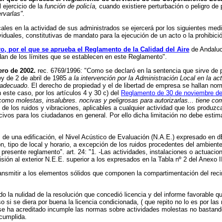
 ejercicio de la
función de policía,
cuando existiere perturbación o peligro de 
rvarlas".
ocales en la actividad de sus administrados se ejercerá por los siguientes m
viduales, constitutivas de mandato para la ejecución de un acto o la prohibici
ro, por el que se aprueba el Reglamento de la Calidad del Aire
de Andalucí
dan de los límites que se establecen en este Reglamento".
ro de 2002.
rec. 6769/1996: "Como se declaró en la sentencia que sirve de p
Ley de 2 de abril de 1985
a la intervención por la Administración Local en la act
 adecuado
. El derecho de propiedad y el de libertad de empresa se hallan no
n este caso, por los artículos 4 y 30 c) del
Reglamento de 30 de noviembre d
omo molestas, insalubres. nocivas y peligrosas para autorizarlas... tiene co
e los ruidos y vibraciones, aplicables a cualquier actividad que los produzc
 nocivos para los ciudadanos en general. Por ello dicha limitación no debe es
ales de una edificación, el Nivel Acústico de Evaluación (N.A.E.) expresado en
n, tipo de local y horario, a excepción de los ruidos procedentes del ambiente 
l presente reglamento". art. 24: "1. -Las actividades, instalaciones o actuaci
sión al exterior N.E.E.
superior a los expresados en la Tabla nº 2 del Anexo I
ransmitir a los elementos sólidos que
componen la compartimentación del recint
do
la nulidad de la resolución que concedió licencia y del informe favorable
qu
o si se diera por buena la licencia condicionada, ( que repito no lo es por la
se ha acreditado incumple las normas sobre actividades molestas no bastand
cumplida.