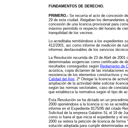
FUNDAMENTOS DE DERECHO.
PRIMERO.-
Se recurría el acto de concesión d
29 de esta ciudad. Alegaban los demandantes que
concesión de una licencia provisional para comen
máximo permitido ni respecto del horario de cier
tranquilidad de los vecinos.
Lo acreditaba remitiéndose a los expedientes s
412/2001, así como informe de medición de ruid
informes desfavorables de los servicios técnico
La Resolución recurrida de 23 de Abril de 2001
determinadas
exigencias
como certificado de di
resultados conseguidos según
Reglamento de Ca
acústica, copia dictamen de las instalaciones e
resistencia de los elementos constructivos y ma
Calidad del Aire
; 2º Otorgar la licencia de acti
ampliación de la actividad debe solicitar licenci
según las normas sectoriales, caso de constatarse
que establezca la normativa según el tipo de act
Esta Resolución se ha dictado en un procedimien
2000 oponiéndose a la licencia si no se acredit
informe en el Expediente 8175/95 del citado R
Solicitud de la empresa Galatino SL el 19 de Jun
como si fuera el que inicia el expediente y el e
2000 se reitera la petición de licencia de for
solución adoptada para cumplir determinadas ex