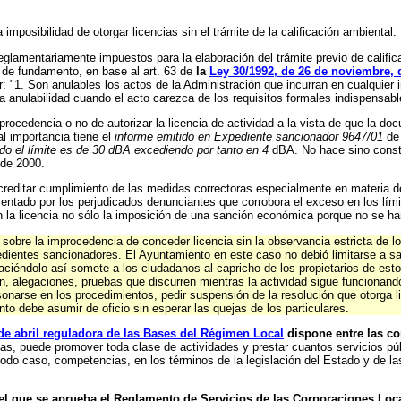
imposibilidad de otorgar licencias sin el trámite de la calificación ambiental.
 reglamentariamente impuestos para la elaboración del trámite previo de calific
e de fundamento, en base al art. 63 de
la
Ley 30/1992, de 26 de noviembre, 
ir: "1. Son anulables los actos de la Administración que incurran en cualquier 
a anulabilidad cuando el acto carezca de los requisitos formales indispensable
procedencia o no de autorizar la licencia de actividad a la vista de que la do
l importancia tiene el
informe emitido
en Expediente sancionador 9647/01
de
do el límite es de 30 dBA excediendo por tanto en 4
dBA. No hace sino consta
 de 2000.
acreditar cumplimiento de las medidas correctoras especialmente en materia d
ntado por los perjudicados denunciantes que corrobora el exceso en los límit
 la licencia no sólo la imposición de una sanción económica porque no se ha
sobre la improcedencia de conceder licencia sin la observancia estricta de lo
dientes sancionadores. El Ayuntamiento en este caso no debió limitarse a sanc
ciéndolo así somete a los ciudadanos al capricho de los propietarios de estos 
 alegaciones, pruebas que discurren mientras la actividad sigue funcionando
rsonarse en los procedimientos, pedir suspensión de la resolución que otorga
to debe asumir de oficio sin esperar las quejas de los particulares.
 de abril reguladora de las Bases del Régimen Local
dispone entre las c
as, puede promover toda clase de actividades y prestar cuantos servicios púb
todo caso, competencias, en los términos de la legislación del Estado y de la
 el que se aprueba el Reglamento de Servicios de las Corporaciones Loc