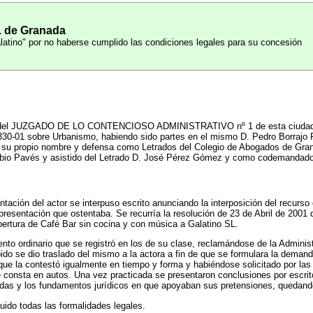
1 de Granada
latino" por no haberse cumplido las condiciones legales para su concesión
el JUZGADO DE LO CONTENCIOSO ADMINISTRATIVO nº 1 de esta ciudad, D
330-01 sobre Urbanismo, habiendo sido partes en el mismo D. Pedro Borrajo 
u propio nombre y defensa como Letrados del Colegio de Abogados de Gran
Rubio Pavés y asistido del Letrado D. José Pérez Gómez y como codemandado
ntación del actor se interpuso escrito anunciando la interposición del recurs
epresentación que ostentaba. Se recurría la resolución de 23 de Abril de 200
ertura de Café Bar sin cocina y con música a Galatino SL.
ento ordinario que se registró en los de su clase, reclamándose de la Admini
bido se dio traslado del mismo a la actora a fin de que se formulara la dema
ue la contestó igualmente en tiempo y forma y habiéndose solicitado por las 
e consta en autos. Una vez practicada se presentaron conclusiones por escrit
adas y los fundamentos jurídicos en que apoyaban sus pretensiones, quedand
uido todas las formalidades legales.