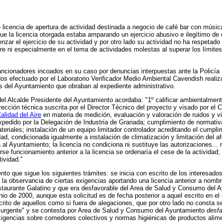
e licencia de apertura de actividad destinada a negocio de café bar con mús
 la licencia otorgada estaba amparando un ejercicio abusivo e ilegítimo de d
zar el ejercicio de su actividad y por otro lado su actividad no ha respetado 
re ni especialmente en el tema de actividades molestas al superar los límites 
ancionadores incoados en su caso por denuncias interpuestas ante la Policía
os efectuado por el Laboratorio Verificador Medio Ambiental Cavendish reali
s del Ayuntamiento que obraban al expediente administrativo.
 del Alcalde Presidente del Ayuntamiento acordaba: "1º calificar ambientalme
rección técnica suscrita por el Director Técnico del proyecto y visado por el C
lidad del Aire
en materia de medición, evaluación y valoración de ruidos y vib
xpedido por la Delegación de Industria de Granada; cumplimiento de normativa 
teriales; instalación de un equipo limitador controlador acreditando el cumpl
vidad, condicionada igualmente a instalación de climatización y limitación del 
a al Ayuntamiento; la licencia no condiciona ni sustituye las autorizaciones...
 funcionamiento anterior a la licencia se ordenaría el cese de la actividad; el
ividad."
to que sigue los siguientes trámites: se inicia con escrito de los interesado
a la observancia de ciertas exigencias aportando una licencia anterior a nom
estaurante Galatino y que era desfavorable del Area de Salud y Consumo del
io de 2000, aunque esta solicitud es de fecha posterior a aquel escrito en el 
scrito de aquellos como si fuera de alegaciones, que por otro lado no consta se
ma "urgente" y se contesta por Area de Salud y Consumo del Ayuntamiento
desf
igencias sobre comedores colectivos y normas higiénicas de productos alime