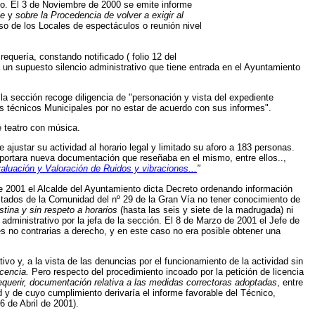
unto. El 3 de Noviembre de 2000 se emite informe
le
y
sobre la Procedencia de volver a exigir al
so de los Locales de espectáculos o reunión nivel
quería, constando notificado ( folio 12 del
a un supuesto silencio administrativo que tiene entrada en el Ayuntamiento
la sección recoge diligencia de "personación y vista del expediente
os técnicos Municipales por no estar de acuerdo con sus informes".
é teatro con música.
e ajustar su actividad al horario legal y limitado su aforo a 183 personas.
aportara nueva documentación que reseñaba en el mismo, entre ellos..,
valuación y Valoración de Ruidos y vibraciones...
"
de 2001 el Alcalde del Ayuntamiento dicta Decreto ordenando información
ectados de la Comunidad del nº 29 de la Gran Vía no tener conocimiento de
tina y sin respeto a horarios
(hasta las seis y siete de la madrugada) ni
ministrativo por la jefa de la sección. El 8 de Marzo de 2001 el Jefe de
nes no contrarias a derecho, y en este caso no era posible obtener una
ivo y, a la vista de las denuncias por el funcionamiento de la actividad sin
icencia.
Pero respecto del procedimiento incoado por la petición de licencia
equerir, documentación relativa a las medidas correctoras adoptadas
, entre
ad y de cuyo cumplimiento derivaría el informe favorable del Técnico,
6 de Abril de 2001).