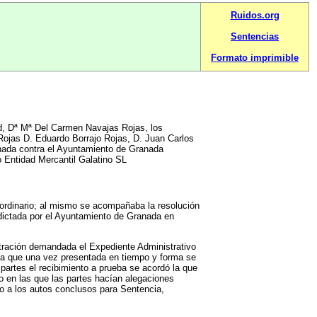
Ruidos.org
Sentencias
Formato imprimible
ª Mª Del Carmen Navajas Rojas, los
Rojas D. Eduardo Borrajo Rojas, D. Juan Carlos
ada contra el Ayuntamiento de Granada
 Entidad Mercantil Galatino SL
o ordinario; al mismo se acompañaba la resolución
1 dictada por el Ayuntamiento de Granada en
stración demandada el Expediente Administrativo
nda que una vez presentada en tiempo y forma se
partes el recibimiento a prueba se acordó la que
o en las que las partes hacían alegaciones
o a los autos conclusos para Sentencia,