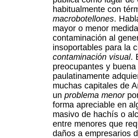
habitualmente con tér
macrobotellones
. Hab
mayor o menor medida,
contaminación al gener
insoportables para la 
contaminación visual
.
preocupantes y buena p
paulatinamente adquie
muchas capitales de An
un
problema menor
por
forma apreciable en a
masivo de hachís o al
entre menores que requ
daños a empresarios de