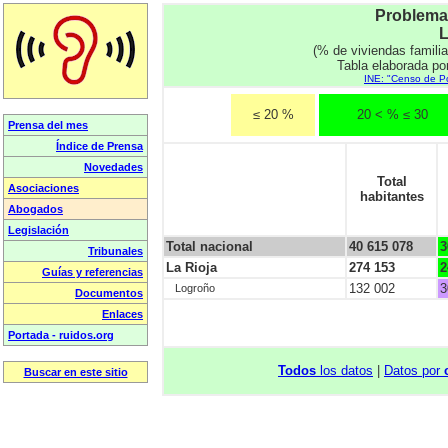
Problemas
L
(% de viviendas famili
Tabla elaborada po
INE: "Censo de Po
≤ 20 %
20 < % ≤ 30
Total
habitantes
Total nacional
40 615 078
3
La Rioja
274 153
2
132 002
3
Logroño
Todos
los datos
|
Datos por