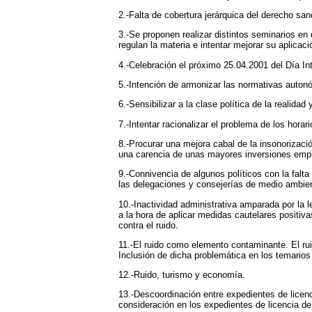
2.-Falta de cobertura jerárquica del derecho 
3.-Se proponen realizar distintos seminarios en
regulan la materia e intentar mejorar su aplicaci
4.-Celebración el próximo 25.04.2001 del Día In
5.-Intención de armonizar las normativas auton
6.-Sensibilizar a la clase política de la realid
7.-Intentar racionalizar el problema de los hor
8.-Procurar una mejora cabal de la insonorizaci
una carencia de unas mayores inversiones empr
9.-Connivencia de algunos políticos con la falt
las delegaciones y consejerías de medio ambient
10.-Inactividad administrativa amparada por la l
a la hora de aplicar medidas cautelares positiv
contra el ruido.
11.-El ruido como elemento contaminante. El ru
Inclusión de dicha problemática en los temario
12.-Ruido, turismo y economía.
13.-Descoordinación entre expedientes de licenc
consideración en los expedientes de licencia de