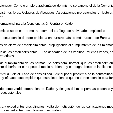
sancionador. Como ejemplo paradigmático del mismo se expone el de la Comun
 distintos foros: Colegios de Abogados, Asociaciones profesionales y Hosteler
ón.
ternacional para la Concienciación Contra el Ruido.
ómicas sobre este tema, así como el catálogo de actividades implicadas.
ad y contundencia de este problema en nuestro país, el más ruidoso de Europa.
arios de cierre de establecimientos, propugnando el cumplimiento de los mismo
ón de los establecimientos. El no descanso de los vecinos, muchas veces, es 
esariales.
a de cumplimiento de las normas. Se considera "normal" que los establecimien
e debería ser el respeto al medio ambiente, y el otorgamiento de las licenci
entitud judicial. Falta de sensibilidad judicial por el problema de la contamin
as y eficaces que impidan que establecimientos que no tienen licencia para fu
ido como vertido contaminante. Daños y riesgos del ruido para las personas 
s educacionales.
ia y expedientes disciplinarios. Falta de motivación de las calificaciones me
 los expedientes disciplinarios. Se omiten.